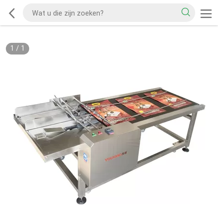
1
/
1