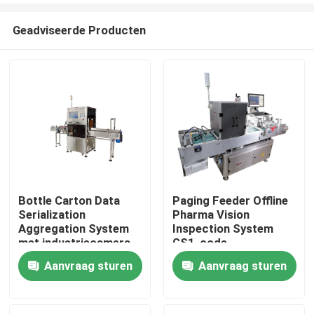
Geadviseerde Producten
Bottle Carton Data
Paging Feeder Offline
Serialization
Pharma Vision
Thuis
Aggregation System
Inspection System
met industriecamera
GS1-code
Aanvraag sturen
Aanvraag sturen
Producten
Video's