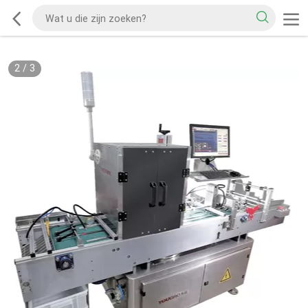
2
/
3