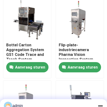
Over ons
Fabriekstocht
Kwaliteitscontrole
Bottel Carton
Flip-plate-
Aggregation System
industriecamera
GS1 Code Trace and
Pharma Vision
Neem contact met ons op
Track System
Inspection System
(Systeem voor het
IOT-functie
Aanvraag sturen
Aanvraag sturen
opsporen en opsporen
van GS1-codes)
Nieuws
Gevallen
Vraag een offerte
admin