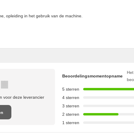
ine, opleiding in het gebruik van de machine.
Het
Beoordelingsmomentopname
beo
5 sterren
 voor deze leverancier
4 sterren
3 sterren
en
2 sterren
1 sterren
e