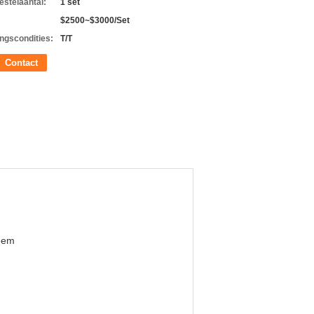
estelaantal:
1 set
$2500~$3000/Set
ingscondities:
T/T
Contact
eem