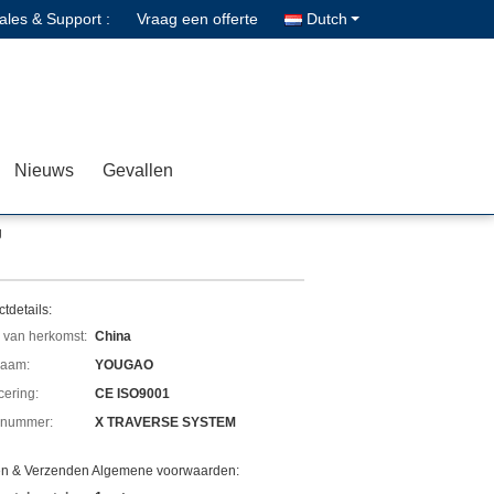
ales & Support :
Vraag een offerte
Dutch
Nieuws
Gevallen
g
tdetails:
 van herkomst:
China
aam:
YOUGAO
icering:
CE ISO9001
lnummer:
X TRAVERSE SYSTEM
en & Verzenden Algemene voorwaarden: