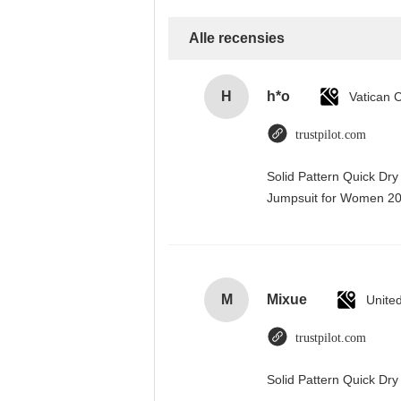
Alle recensies
H
h*o
trustpilot.com
Solid Pattern Quick Dr
Jumpsuit for Women 
M
Mixue
Unite
trustpilot.com
Solid Pattern Quick D