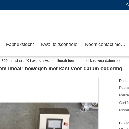
S
Fabriekstocht
Kwaliteitscontrole
Neem contact met ons op
800 mm stabiel X-traverse systeem lineair bewegen met kast voor datum coderin
eem lineair bewegen met kast voor datum codering
Produc
Plaats
Merkn
Certif
Mode
Betal