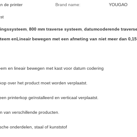
n de printer
Brand name:
YOUGAO
st
ingssysteem
,
800 mm traverse systeem
,
datumcoderende travers
steem en
Lineair bewegen
met een afmeting van niet meer dan 0,1
em en lineair bewegen met kast voor datum codering
rkop over het product moet worden verplaatst.
n printerkop geïnstalleerd en verticaal verplaatst.
n van verschillende producten.
sche onderdelen, staal of kunststof