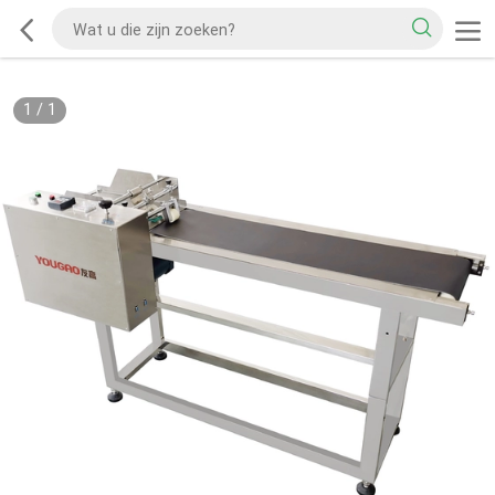
1
/
1