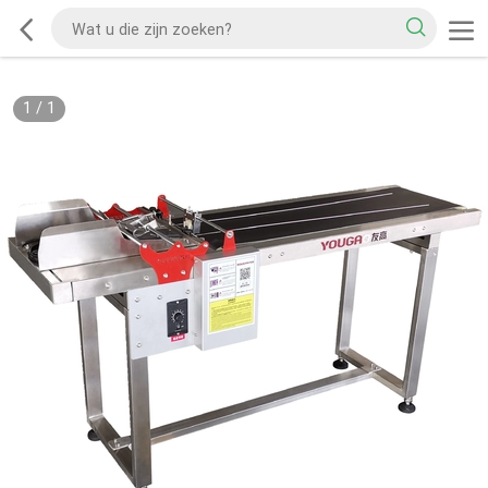
1
/
1