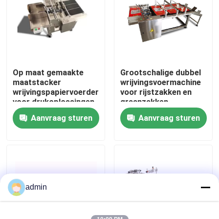
Over ons
Fabriekstocht
Op maat gemaakte
Grootschalige dubbel
maatstacker
wrijvingsvoermachine
Kwaliteitscontrole
wrijvingspapiervoerder
voor rijstzakken en
voor drukoplossingen
graanzakken
Aanvraag sturen
Aanvraag sturen
Neem contact met ons op
Nieuws
Gevallen
admin
Vraag een offerte