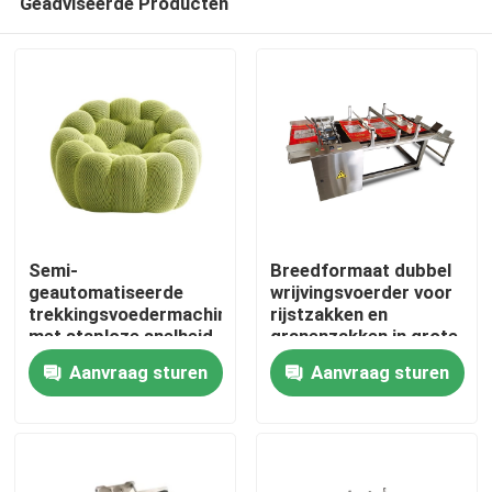
Geadviseerde Producten
Semi-
Breedformaat dubbel
geautomatiseerde
wrijvingsvoerder voor
trekkingsvoedermachine
rijstzakken en
met staploze snelheid
granenzakken in grote
Thuis
met CIJ-beugel
maten
Aanvraag sturen
Aanvraag sturen
Producten
Video's