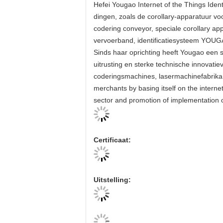
Hefei Yougao Internet of the Things Ident
dingen, zoals de corollary-apparatuur vo
codering conveyor, speciale corollary a
vervoerband, identificatiesysteem YO
Sinds haar oprichting heeft Yougao een 
uitrusting en sterke technische innovat
coderingsmachines, lasermachinefabrikant
merchants by basing itself on the interne
sector and promotion of implementation o
Certificaat:
Uitstelling: