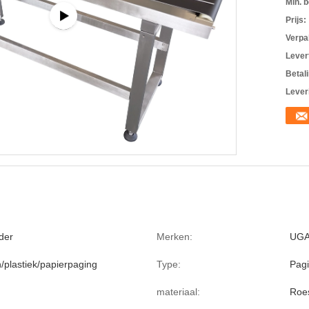
Min. b
Prijs:
Verpa
Levert
Betal
Lever
der
Merken:
UG
/plastiek/papierpaging
Type:
Pag
materiaal:
Roes