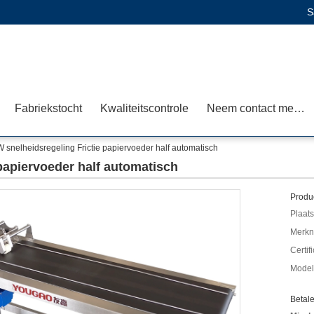
S
Fabriekstocht
Kwaliteitscontrole
Neem contact met ons op
 snelheidsregeling Frictie papiervoeder half automatisch
papiervoeder half automatisch
Produc
Plaats
Merkn
Certif
Mode
Betal