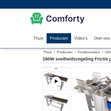
Thuis
Producten
Video's
Over ons
Thuis
Producten
Frictievoeders
180W
180W snelheidsregeling Frictie 