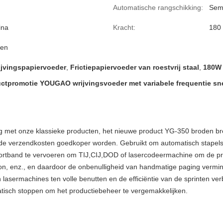
Automatische rangschikking:
Sem
ina
Kracht:
180
en
ijvingspapiervoeder
,
Frictiepapiervoeder van roestvrij staal
,
180W 
tpromotie YOUGAO wrijvingsvoeder met variabele frequentie sne
ing met onze klassieke producten, het nieuwe product YG-350 broden bre
 de verzendkosten goedkoper worden. Gebruikt om automatisch stapels 
ortband te vervoeren om TIJ,CIJ,DOD of lasercodeermachine om de prod
on, enz., en daardoor de onbenulligheid van handmatige paging vermin
lasermachines ten volle benutten en de efficiëntie van de sprinten verb
omatisch stoppen om het productiebeheer te vergemakkelijken.