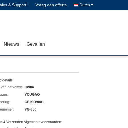
ales & Support :
Vraag een offerte
Dutch
Nieuws
Gevallen
tdetails:
 van herkomst:
China
aam:
YOUGAO
icering:
CE ISO9001
lnummer:
YG-350
en & Verzenden Algemene voorwaarden: