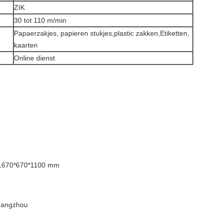
ZIK
30 tot 110 m/min
Papaerzakjes, papieren stukjes,
plastic zakken,
Etiketten,
kaarten
Online dienst
 1670*670*1100 mm
uangzhou