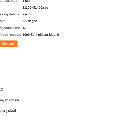
estelaantal:
1 set
$1100~$1400/set
kking Details:
karton
ijd:
3-5 dagen
ingscondities:
T/T
ing vermogen:
1000 Eenheid per Maand
Contact
AO
ing machine
tvrij staal