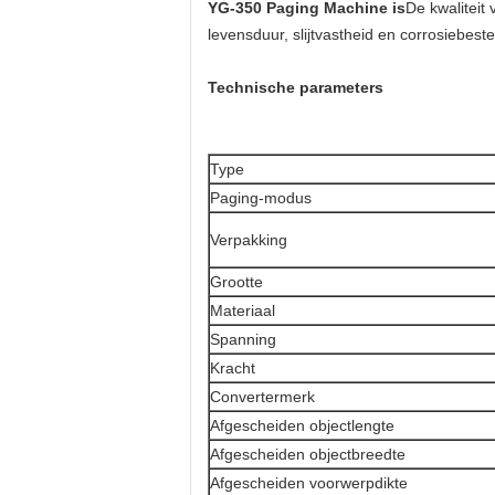
YG-350
Paging Machine is
De kwaliteit
levensduur, slijtvastheid en corrosiebes
Technische parameters
Type
Paging-modus
Verpakking
Grootte
Materiaal
Spanning
Kracht
Convertermerk
Afgescheiden objectlengte
Afgescheiden objectbreedte
Afgescheiden voorwerpdikte