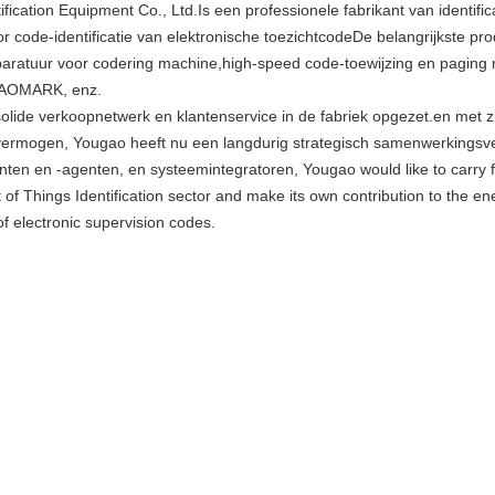
ification Equipment Co., Ltd.Is een professionele fabrikant van identifi
or code-identificatie van elektronische toezichtcodeDe belangrijkste pr
pparatuur voor codering machine,high-speed code-toewijzing en paging 
UGAOMARK, enz.
solide verkoopnetwerk en klantenservice in de fabriek opgezet.en met 
ievermogen, Yougao heeft nu een langdurig strategisch samenwerkingsv
en en -agenten, en systeemintegratoren, Yougao would like to carry for
t of Things Identification sector and make its own contribution to the 
f electronic supervision codes.