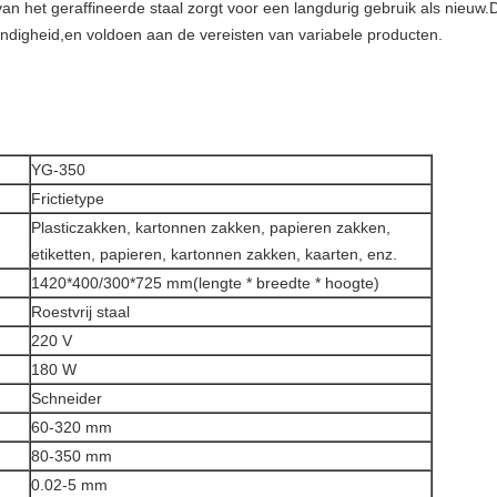
 van het geraffineerde staal zorgt voor een langdurig gebruik als nieu
tendigheid,en voldoen aan de vereisten van variabele producten.
YG-350
Frictietype
Plasticzakken, kartonnen zakken, papieren zakken,
etiketten, papieren, kartonnen zakken, kaarten, enz.
1420*400/300*725 mm
(lengte * breedte * hoogte)
Roestvrij staal
220 V
180 W
Schneider
60-320 mm
80-350 mm
0.02-5 mm