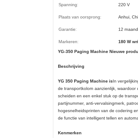
Spanning:
220 V
Plaats van oorsprong:
Anhui, Ch
Garantie:
12 maand
Markeren:
180 W wr
YG-350 Paging Machine Nieuwe produc
Beschrijving
YG 350
Paging Machine is
In vergelijk
de transportkolom aanzienlijk, waardoor
scheiden en een enkel stuk op de transp
partijnummer, anti-vervalsing
merk, patro
hogesnelheidsprinten van de codering en 
de functie van intelligent tellen en aut
Kenmerken