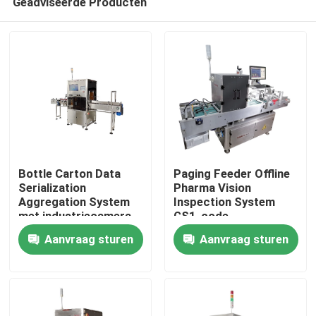
Geadviseerde Producten
Bottle Carton Data
Paging Feeder Offline
Serialization
Pharma Vision
Aggregation System
Inspection System
met industriecamera
GS1-code
Thuis
Aanvraag sturen
Aanvraag sturen
Producten
Video's