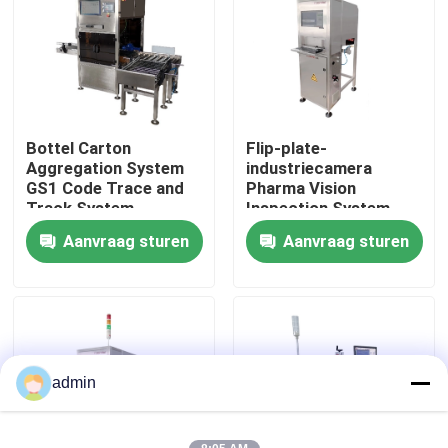
Over ons
Fabriekstocht
Bottel Carton
Flip-plate-
Aggregation System
industriecamera
Kwaliteitscontrole
GS1 Code Trace and
Pharma Vision
Track System
Inspection System
(Systeem voor het
IOT-functie
Aanvraag sturen
Aanvraag sturen
Neem contact met ons op
opsporen en opsporen
van GS1-codes)
Nieuws
Gevallen
admin
Vraag een offerte