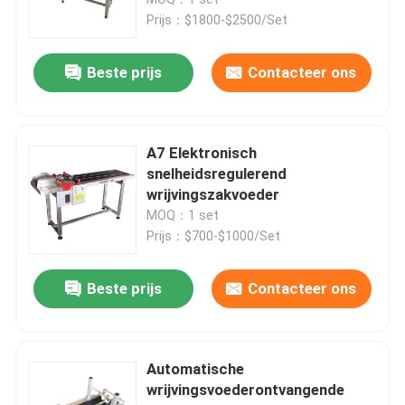
Prijs：$1800-$2500/Set
Frictievoeders
Beste prijs
Contacteer ons
Frictievoedermachine
A7 Elektronisch
Frictiepapiervoeder
snelheidsregulerend
wrijvingszakvoeder
MOQ：1 set
Paging machine
Prijs：$700-$1000/Set
Vervoermachine voor inkjetprinter
Beste prijs
Contacteer ons
Ei-coderingsconveyor
Automatische
wrijvingsvoederontvangende
Bottom Coding Conveyor