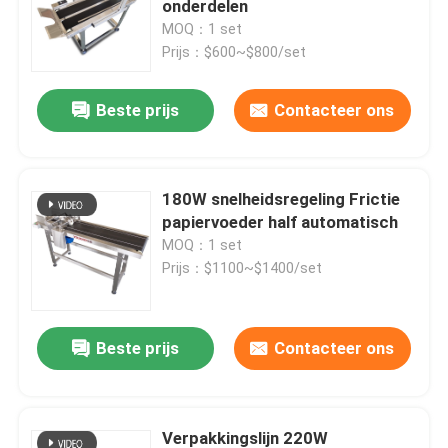
onderdelen
MOQ：1 set
Afdrukken van etiketteringssystemen
Prijs：$600~$800/set
Beste prijs
Contacteer ons
Schuiftafel voor codering
Traverse-systemen
180W snelheidsregeling Frictie
papiervoeder half automatisch
terugspoelen machine
MOQ：1 set
Prijs：$1100~$1400/set
Inkjet codersystemen
Beste prijs
Contacteer ons
Kartonvoedermachine
Roterende codeermachine
Verpakkingslijn 220W