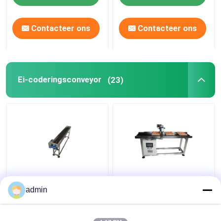
Contacteer ons
Contacteer ons
Ei-coderingsconveyor
(23)
CIJ Inkjetprinters Ei-
E5 400W X Traverse-
coderingsconveyor
systeem Ei-
admin
coderingsconveyor
voor datumcodering