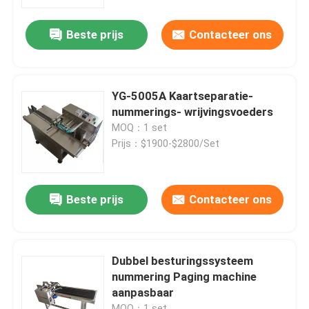
Beste prijs
Contacteer ons
Over ons
Fabriekstocht
YG-5005A Kaartseparatie-
nummerings- wrijvingsvoeders
Kwaliteitscontrole
MOQ：1 set
Prijs：$1900-$2800/Set
Neem contact met ons op
Beste prijs
Contacteer ons
Nieuws
Gevallen
Dubbel besturingssysteem
nummering Paging machine
aanpasbaar
Vraag een offerte
MOQ：1 set