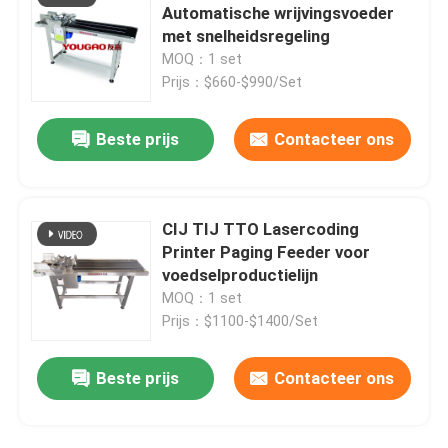
Automatische wrijvingsvoeder
met snelheidsregeling
Codering Inkjet Printer Bracket
MOQ：1 set
Prijs：$660-$990/Set
Trace and Track-systeem
Beste prijs
Contacteer ons
Visueel Inspectiesysteem
CIJ TIJ TTO Lasercoding
Automatische nummermachine
Printer Paging Feeder voor
voedselproductielijn
MOQ：1 set
Prijs：$1100-$1400/Set
Beste prijs
Contacteer ons