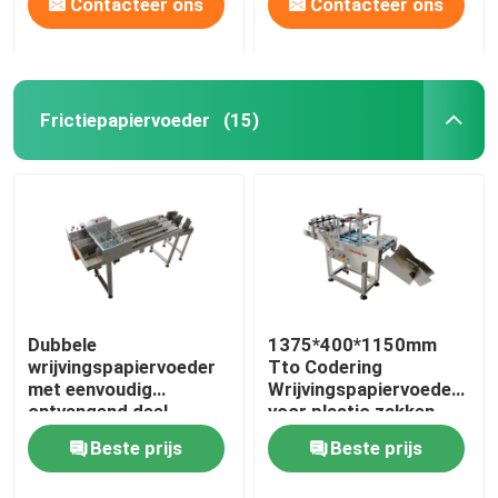
Contacteer ons
Contacteer ons
Frictiepapiervoeder
(15)
Dubbele
1375*400*1150mm
wrijvingspapiervoeder
Tto Codering
met eenvoudig
Wrijvingspapiervoeder
ontvangend deel
voor plastic zakken
Beste prijs
Beste prijs