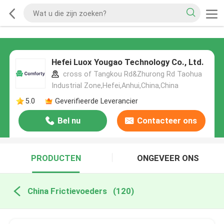
Hefei Luox Yougao Technology Co., Ltd.
cross of Tangkou Rd&Zhurong Rd Taohua
Industrial Zone,Hefei,Anhui,China,China
5.0
Geverifieerde Leverancier
Bel nu
Contacteer ons
PRODUCTEN
ONGEVEER ONS
China Frictievoeders
(120)