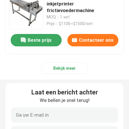
inkjetprinter
frictievoedermachine
Codering Inkjet Printer Bracket
MOQ：1 set
Prijs：$1100~$1500/set
Trace and Track-systeem
Beste prijs
Contacteer ons
Visueel Inspectiesysteem
Automatische nummermachine
Bekijk meer
Laat een bericht achter
We bellen je snel terug!