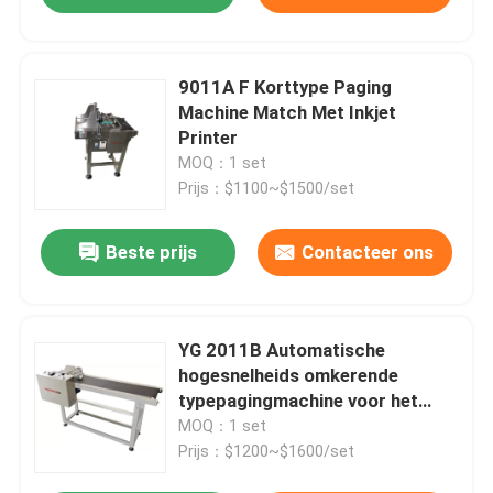
9011A F Korttype Paging
Machine Match Met Inkjet
Printer
MOQ：1 set
Prijs：$1100~$1500/set
Beste prijs
Contacteer ons
YG 2011B Automatische
hogesnelheids omkerende
typepagingmachine voor het
coderen van papieren dozen
MOQ：1 set
Prijs：$1200~$1600/set