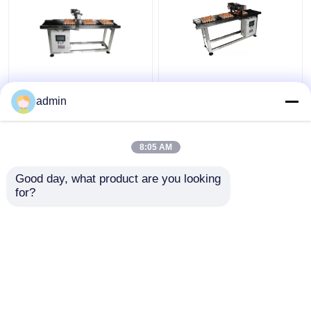
E5 400W X Traverse-
400W inkjetprinter
systeem Ei-
vervoerband
admin
coderingsconveyor
voor datumcodering
8:05 AM
Beste prijs
Beste prijs
Good day, what product are you looking 
for?
Contacteer ons
Contacteer ons
Bekijk meer
Thuis
Ongeveer ons
Contacteer ons
Desktop Site