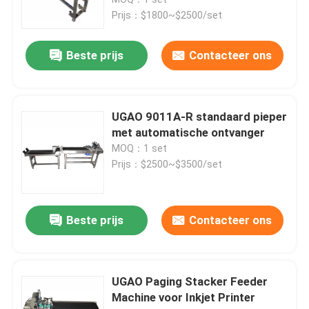
Prijs：$1800~$2500/set
Frictievoeders
Beste prijs
Contacteer ons
Frictievoedermachine
UGAO 9011A-R standaard pieper
Frictiepapiervoeder
met automatische ontvanger
MOQ：1 set
Prijs：$2500~$3500/set
Paging machine
Vervoermachine voor inkjetprinter
Beste prijs
Contacteer ons
Ei-coderingsconveyor
UGAO Paging Stacker Feeder
Machine voor Inkjet Printer
Bottom Coding Conveyor