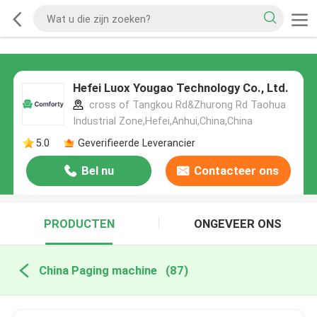
Hefei Luox Yougao Technology Co., Ltd.
cross of Tangkou Rd&Zhurong Rd Taohua
Industrial Zone,Hefei,Anhui,China,China
5.0
Geverifieerde Leverancier
Bel nu
Contacteer ons
PRODUCTEN
ONGEVEER ONS
China Paging machine
(87)