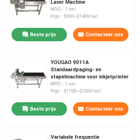
Laser Machine
MOQ：1 set
Afdrukken van etiketteringssystemen
Prijs：$900~$1400/set
Beste prijs
Contacteer ons
Schuiftafel voor codering
Traverse-systemen
YOUGAO 9011A
Standaardpaging- en
terugspoelen machine
stapelmachine voor inkjetprinter
MOQ：1 set
Prijs：$1100~$1500/set
Inkjet codersystemen
Beste prijs
Contacteer ons
Kartonvoedermachine
Roterende codeermachine
Variabele frequentie