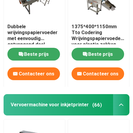
Dubbele
1375*400*1150mm
wrijvingspapiervoeder
Tto Codering
met eenvoudig
Wrijvingspapiervoeder
ontvangend deel
voor plastic zakken
Beste prijs
Beste prijs
Contacteer ons
Contacteer ons
Vervoermachine voor inkjetprinter
(66)