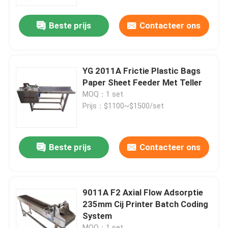
Beste prijs
Contacteer ons
Over ons
Fabriekstocht
YG 2011A Frictie Plastic Bags
Paper Sheet Feeder Met Teller
Kwaliteitscontrole
MOQ：1 set
Prijs：$1100~$1500/set
Neem contact met ons op
Beste prijs
Contacteer ons
Nieuws
Gevallen
9011A F2 Axial Flow Adsorptie
235mm Cij Printer Batch Coding
System
Vraag een offerte
MOQ：1 set