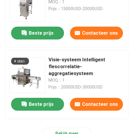
MOQ：1
Prijs：15000USD-20000USD
Afdrukken van etiketteringssystemen
Beste prijs
Contacteer ons
Schuiftafel voor codering
Traverse-systemen
Visie-systeem Intelligent
flescorrelatie-
terugspoelen machine
aggregatiesysteem
MOQ：1
Prijs：20000USD-30000USD
Inkjet codersystemen
Beste prijs
Contacteer ons
Kartonvoedermachine
Roterende codeermachine
Bekijk meer