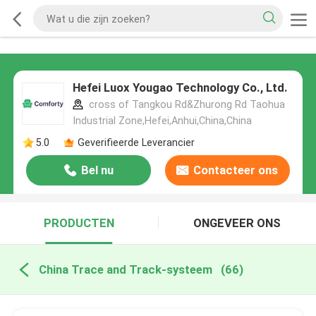
Hefei Luox Yougao Technology Co., Ltd.
cross of Tangkou Rd&Zhurong Rd Taohua
Industrial Zone,Hefei,Anhui,China,China
5.0
Geverifieerde Leverancier
Bel nu
Contacteer ons
PRODUCTEN
ONGEVEER ONS
China Trace and Track-systeem
(66)