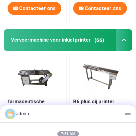
Contacteer ons
Contacteer ons
Vervoermachine voor inkjetprinter
(66)
farmaceutische
B6 plus cij printer
elektronica chemische
Codering Conveyor Belt
techniek 60W Inkjet
Machine
admin
transportband
Beste prijs
Beste prijs
7:51 AM