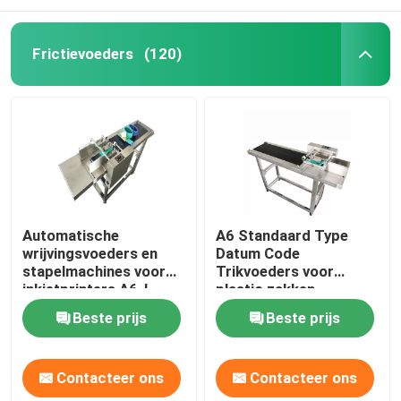
Frictievoeders
(120)
Automatische
A6 Standaard Type
wrijvingsvoeders en
Datum Code
stapelmachines voor
Trikvoeders voor
inkjetprinters A6-L
plastic zakken
Beste prijs
Beste prijs
Contacteer ons
Contacteer ons