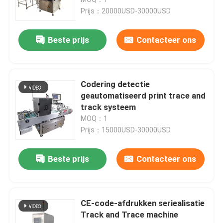
Prijs：20000USD-30000USD
Frictievoeders
Beste prijs
Contacteer ons
Frictievoedermachine
Codering detectie
Frictiepapiervoeder
geautomatiseerd print trace and
track systeem
MOQ：1
Paging machine
Prijs：15000USD-30000USD
Vervoermachine voor inkjetprinter
Beste prijs
Contacteer ons
Ei-coderingsconveyor
CE-code-afdrukken seriealisatie
Track and Trace machine
Bottom Coding Conveyor