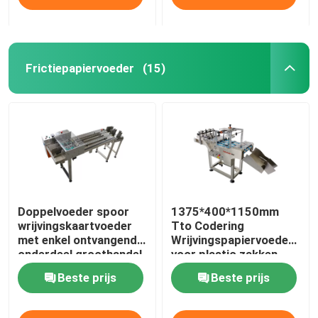
Frictiepapiervoeder
(15)
Doppelvoeder spoor
1375*400*1150mm
wrijvingskaartvoeder
Tto Codering
met enkel ontvangend
Wrijvingspapiervoeder
onderdeel groothandel
voor plastic zakken
Beste prijs
Beste prijs