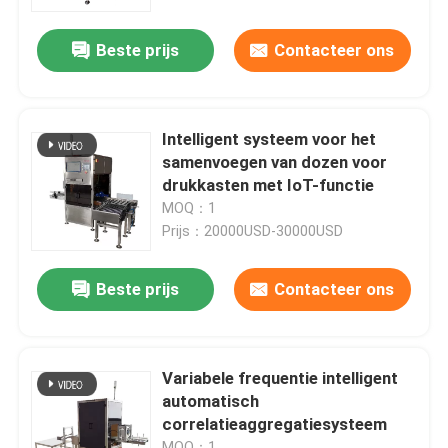
Beste prijs
Contacteer ons
Over ons
Fabriekstocht
Intelligent systeem voor het
samenvoegen van dozen voor
Kwaliteitscontrole
drukkasten met IoT-functie
MOQ：1
Prijs：20000USD-30000USD
Neem contact met ons op
Beste prijs
Contacteer ons
Nieuws
Gevallen
Variabele frequentie intelligent
automatisch
correlatieaggregatiesysteem
Vraag een offerte
MOQ：1