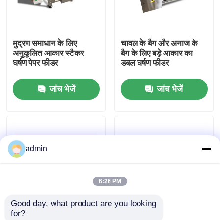
हमारे बारे में
मुद्रण समाधान के लिए
चावल के बैग और अनाज के
अनुकूलित आकार स्टैकर
बैग के लिए बड़े आकार का
कारखाने का दौरा
घर्षण पेपर फीडर
डबल घर्षण फीडर
जांच भेजें
जांच भेजें
गुणवत्ता नियंत्रण
हमसे संपर्क करें
admin
समाचार
6:26 PM
मामले
Good day, what product are you looking 
for?
बोली मांगें
इलेक्ट्रॉनिक वैरिएबल
स्टेपलेस स्पीड CIJ ब्रैकेट