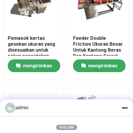
Tentang Kami
Tur Pabrik
Pemasok kertas
Feeder Double
gesekan ukuran yang
Friction Ukuran Besar
disesuaikan untuk
Untuk Kantong Beras
Kontrol Kualitas
solusi pencetakan
Dan Kantong Sereal
mengirimkan
mengirimkan
Hubungi Kami
permintaan
permintaan
Berita
admin
Kasus-kasus
9:42 AM
Minta Kutipan