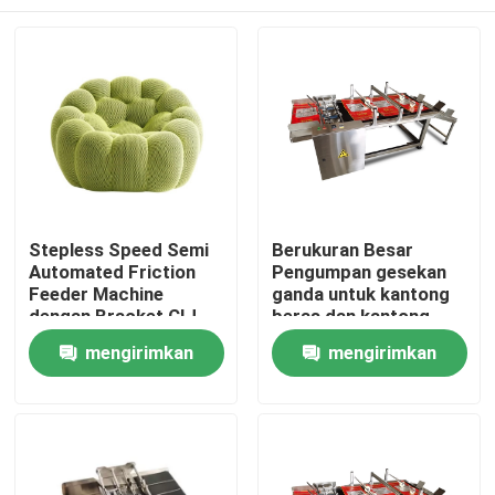
Stepless Speed Semi
Berukuran Besar
Automated Friction
Pengumpan gesekan
Feeder Machine
ganda untuk kantong
dengan Bracket CIJ
beras dan kantong
sereal dalam ukuran
Rumah
mengirimkan
mengirimkan
besar
permintaan
permintaan
Produk
Video