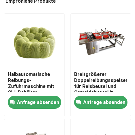
Empfohlene Produkte
Halbautomatische
Breitgrößerer
Reibungs-
Doppelreibungsspeiser
Zuführmaschine mit
für Reisbeutel und
CIJ-Behälter
Getreidebeutel in
Zu Hause
großer Größe
Anfrage absenden
Anfrage absenden
Produkte
Videos