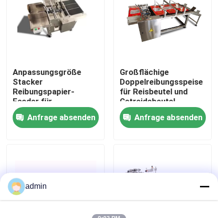
Über uns
Werksbesichtigung
Anpassungsgröße
Großflächige
Stacker
Doppelreibungsspeise
Qualitätskontrolle
Reibungspapier-
für Reisbeutel und
Feeder für
Getreidebeutel
Drucklösungen
Anfrage absenden
Anfrage absenden
Kontakt mit uns
Neuigkeiten
Rechtssachen
admin
Bitte um ein Angebot