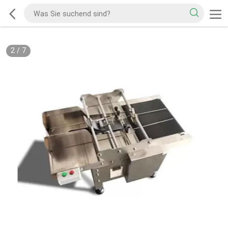
2
/
7