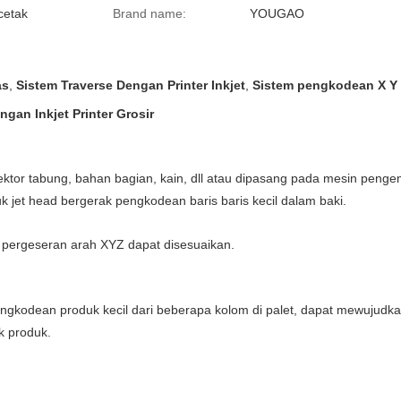
cetak
Brand name:
YOUGAO
as
,
Sistem Traverse Dengan Printer Inkjet
,
Sistem pengkodean X Y
gan Inkjet Printer Grosir
ektor tabung, bahan bagian, kain, dll atau dipasang pada mesin peng
 jet head bergerak pengkodean baris baris kecil dalam baki.
 pergeseran arah XYZ dapat disesuaikan.
ngkodean produk kecil dari beberapa kolom di palet, dapat mewujudka
k produk.