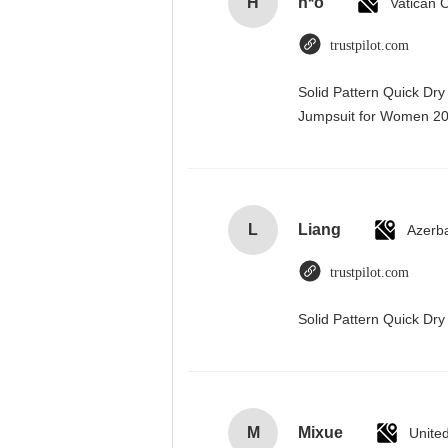
H
h*o
trustpilot.com
Solid Pattern Quick Dr
Jumpsuit for Women 
L
Liang
Azerba
trustpilot.com
Solid Pattern Quick D
M
Mixue
Unite