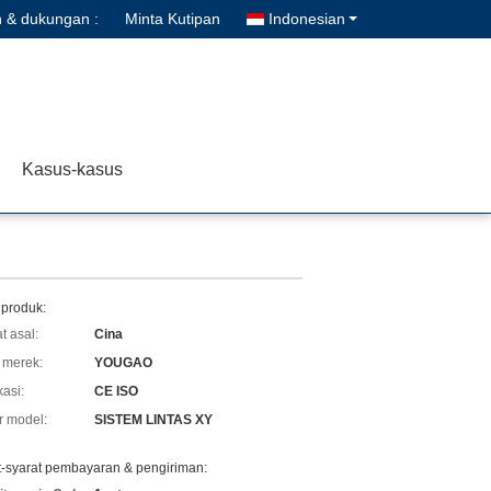
n & dukungan :
Minta Kutipan
Indonesian
Kasus-kasus
 produk:
t asal:
Cina
merek:
YOUGAO
kasi:
CE ISO
 model:
SISTEM LINTAS XY
t-syarat pembayaran & pengiriman: