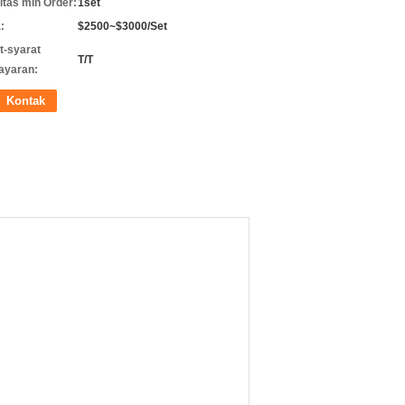
itas min Order:
1set
:
$2500~$3000/Set
t-syarat
T/T
ayaran:
Kontak