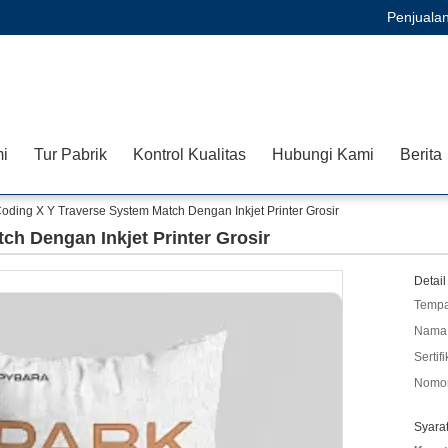
Penjuala
i
Tur Pabrik
Kontrol Kualitas
Hubungi Kami
Berita
oding X Y Traverse System Match Dengan Inkjet Printer Grosir
ch Dengan Inkjet Printer Grosir
Detail
Tempa
Nama 
Sertifi
Nomor
Syara