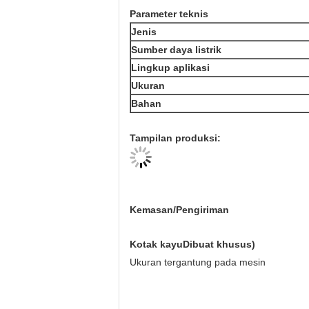
Parameter teknis
Jenis
Sumber daya listrik
Lingkup aplikasi
Ukuran
Bahan
Tampilan produksi:
Kemasan/Pengiriman
Kotak kayu
Dibuat khusus
)
Ukuran tergantung pada mesin