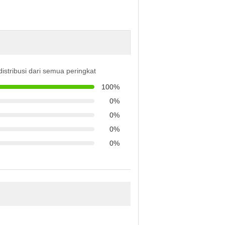
distribusi dari semua peringkat
100%
0%
0%
0%
0%