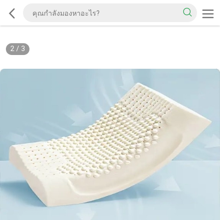
2
/
3