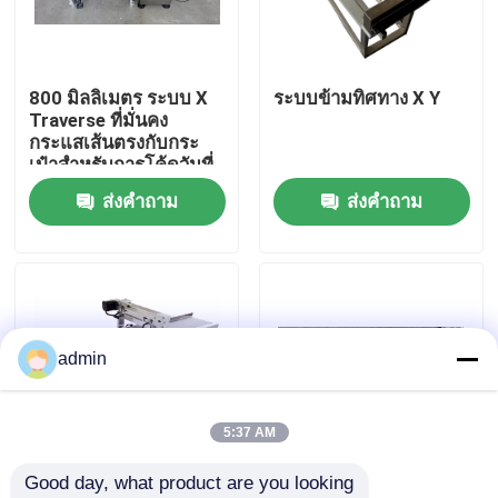
เกี่ยวกับเรา
800 มิลลิเมตร ระบบ X
ระบบข้ามทิศทาง X Y
Traverse ที่มั่นคง
ทัวร์โรงงาน
กระแสเส้นตรงกับกระ
เป๋าสําหรับการโค้ดวันที่
ส่งคำถาม
ส่งคำถาม
การควบคุมคุณภาพ
ติดต่อเรา
ข่าว
admin
กรณี
5:37 AM
Good day, what product are you looking 
ขอคําอ้างอิง
เครื่องบรรจุตารางเลื่อน
การรหัส การพิมพ์ X