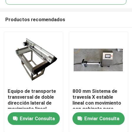
Productos recomendados
Equipo de transporte
800 mm Sistema de
En casa.
transversal de doble
travesía X estable
dirección lateral de
lineal con movimiento
movimiento lineal
con gabinete para
Productos
codificación de
Enviar Consulta
Enviar Consulta
fechas
Los vídeos