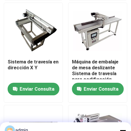
Sobre nosotros
Recorrido por la fábrica
Control de calidad
Sistema de travesía en
Máquina de embalaje
dirección X Y
de mesa deslizante
Contacta con nosotros
Sistema de travesía
para codificación
Enviar Consulta
Enviar Consulta
Noticias
Casos de trabajo
Solicitar una cita
admin