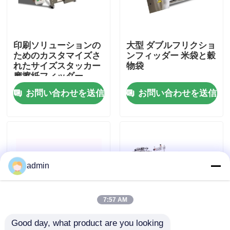
わたしたち に つい て
印刷ソリューションの
大型 ダブルフリクショ
ためのカスタマイズさ
ンフィッダー 米袋と穀
工場 ツアー
れたサイズスタッカー
物袋
摩擦紙フィッダー
お問い合わせを送信
お問い合わせを送信
品質管理
連絡 ください
ニュース
admin
事件
7:57 AM
Good day, what product are you looking 
引金 を 求め て ください
電子変数周波数摩擦フ
ステップレススピード