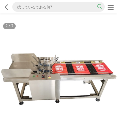
2
/
7