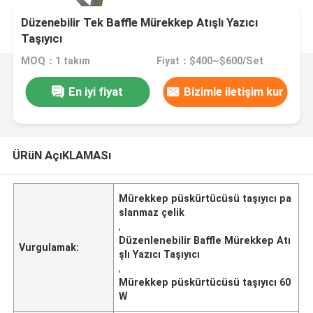
Düzenebilir Tek Baffle Mürekkep Atışlı Yazıcı
Taşıyıcı
MOQ：1 takım
Fiyat：$400~$600/Set
En iyi fiyat
Bizimle iletişim kur
ÜRüN AçıKLAMASı
Mürekkep püskürtücüsü taşıyıcı pa
slanmaz çelik
,
Düzenlenebilir Baffle Mürekkep Atı
Vurgulamak:
şlı Yazıcı Taşıyıcı
,
Mürekkep püskürtücüsü taşıyıcı 60
W