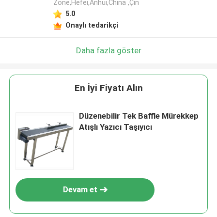
Zone,Hefei,Anhui,China ,Çin
5.0
Onaylı tedarikçi
Daha fazla göster
En İyi Fiyatı Alın
Düzenebilir Tek Baffle Mürekkep
Atışlı Yazıcı Taşıyıcı
Devam et