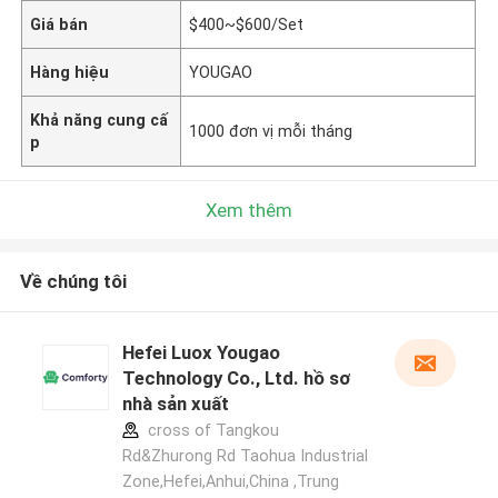
Giá bán
$400~$600/Set
Hàng hiệu
YOUGAO
Khả năng cung cấ
1000 đơn vị mỗi tháng
p
Xem thêm
Về chúng tôi
Hefei Luox Yougao
Technology Co., Ltd. hồ sơ
nhà sản xuất
cross of Tangkou
Rd&Zhurong Rd Taohua Industrial
Zone,Hefei,Anhui,China ,Trung