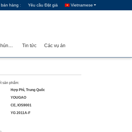
 bán hàng :
Yêu cầu Đặt giá
Vietnamese
Liên hệ với chúng tôi
Tin tức
Các vụ án
iết sản phẩm:
Hợp Phì, Trung Quốc
YOUGAO
CE, IOS9001
YG 2011A-F