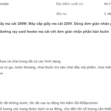
omatic
Địa điểm xuất xứ:
An 
đầu tư:
1 n
iấy ma sát 180W
,
Máy cấp giấy ma sát 220V
,
Dùng đơn giản nhận 
đường ray card feeder ma sát với đơn giản nhận phần bán buôn
ựa và chai trong tất cả các hình dạng.
ai có ga, nước khoáng, chai thuốc trừ sâu chai dầu mỹ phẩm, chai miệ
vv
 tốc độ không bước, tốc độ cao tự động tìm kiếm 60-600pcs/min
ố lượng các trang được tách ra tự động, cho đến khi số lượng cần thiết