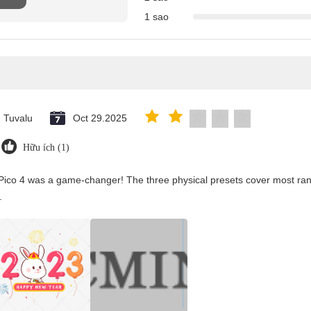
1 sao
Tuvalu
Oct 29.2025
Hữu ích (1)
Pico 4 was a game-changer! The three physical presets cover most rang
.