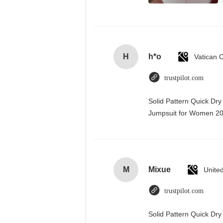
H
h*o
trustpilot.com
Solid Pattern Quick Dr
Jumpsuit for Women 
M
Mixue
Unite
trustpilot.com
Solid Pattern Quick D