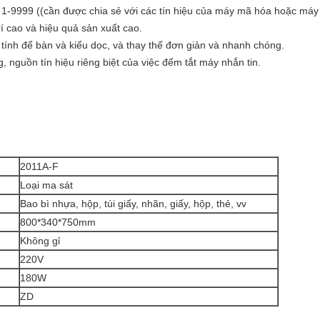
à 1-9999 ((cần được chia sẻ với các tín hiệu của máy mã hóa hoặc máy 
rí cao và hiệu quả sản xuất cao.
 tính để bàn và kiểu dọc, và thay thế đơn giản và nhanh chóng.
g, nguồn tín hiệu riêng biệt của việc đếm tắt máy nhắn tin.
2011A-F
Loại ma sát
Bao bì nhựa, hộp, túi giấy, nhãn, giấy, hộp, thẻ, vv
800*340*750mm
Không gỉ
220V
180W
ZD