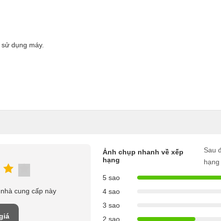
h sử dụng máy.
Sau đ
Ảnh chụp nhanh về xếp
hạng
hạng
5 sao
 nhà cung cấp này
4 sao
3 sao
giá
2 sao