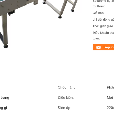
Số lượng đặt 
tối thiểu:
Giá bán:
chi tiết đóng gó
Thời gian giao
Điều khoản th
toán:
Tiếp x
Chức năng:
Phân
 trang
Điều kiện:
Mới
g gỉ
Điện áp:
220