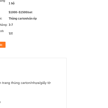
hàng
1 bộ
$1000~$1500/set
i:
Thùng carton/ván ép
 hàng:
3-7
anh
T/T
úc
 trang thùng carton/nhựa/giấy tờ
v