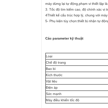
máy dừng lại tự động,phạm vi thiết lập l
3. Tốc độ tìm kiếm cao, độ chính xác vị t
4Thiết kế cấu trúc hợp lý, chung với máy
5- Phụ kiện tùy chọn:thiết bị nhận tự độn
Các parameter kỹ thuật
Loại
Chế độ trang
Bao bì
Kích thước
Vật liệu
Điện áp
Sức mạnh
Máy điều khiển tốc độ