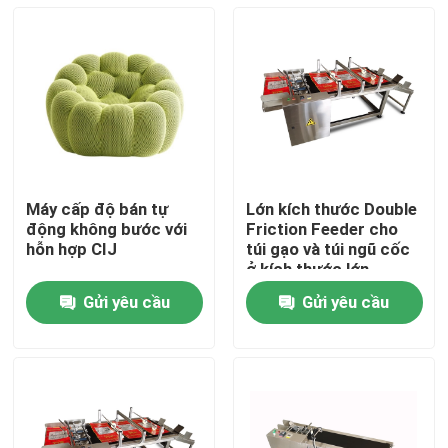
Máy cấp độ bán tự
Lớn kích thước Double
động không bước với
Friction Feeder cho
hỗn hợp CIJ
túi gạo và túi ngũ cốc
ở kích thước lớn
Gửi yêu cầu
Gửi yêu cầu
Nhà
Sản phẩm
Video