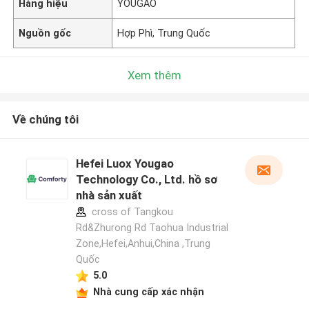
Hàng hiệu
YOUGAO
Nguồn gốc
Hợp Phì, Trung Quốc
Xem thêm
Về chúng tôi
Hefei Luox Yougao
Technology Co., Ltd. hồ sơ
nhà sản xuất
cross of Tangkou
Rd&Zhurong Rd Taohua Industrial
Zone,Hefei,Anhui,China ,Trung
Quốc
5.0
Nhà cung cấp xác nhận