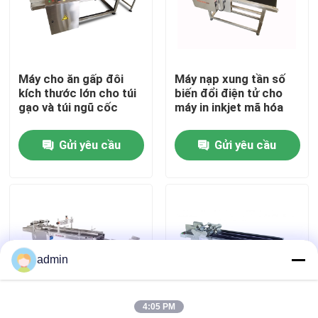
Về chúng tôi
Máy cho ăn gấp đôi
Máy nạp xung tần số
Chuyến tham quan nhà máy
kích thước lớn cho túi
biến đổi điện tử cho
gạo và túi ngũ cốc
máy in inkjet mã hóa
Kiểm soát chất lượng
Gửi yêu cầu
Gửi yêu cầu
Liên hệ với chúng tôi
Tin tức
admin
Các vụ án
4:05 PM
Yêu cầu Đặt giá