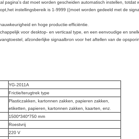
tal pagina's dat moet worden gescheiden automatisch instellen, totdat w
opt,het instellingsbereik is 1-9999 ((moet worden gedeeld met de sign
auwkeurigheid en hoge productie-efficiëntie.
happelijk voor desktop- en verticaal type, en een eenvoudige en snell
vangtoestel, afzonderlijke signaalbron voor het aftellen van de opspor
YG-2011A
Frictie/terugtrek type
Plasticzakken, kartonnen zakken, papieren zakken,
etiketten, papieren, kartonnen zakken, kaarten, enz.
1500*340*750 mm
Roestvrij
220 V