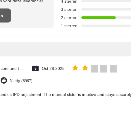
 voor deze leverancier
4 sterren
3 sterren
en
2 sterren
1 sterren
e
Saint Vincent and the Grenadines
Oct 28.2025
Nuttig (8987)
andles IPD adjustment. The manual slider is intuitive and stays securely 