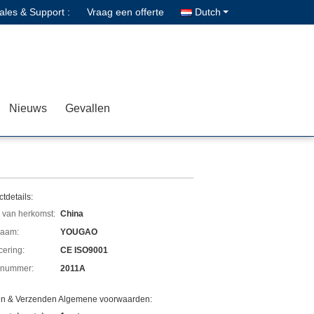
ales & Support :
Vraag een offerte
Dutch
Nieuws
Gevallen
tdetails:
 van herkomst:
China
aam:
YOUGAO
icering:
CE ISO9001
lnummer:
2011A
en & Verzenden Algemene voorwaarden: