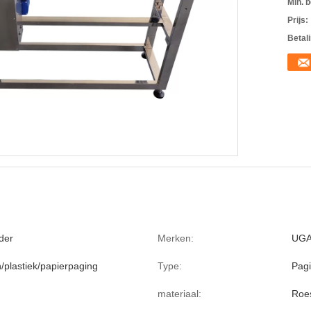
Min. b
Prijs:
Betal
der
Merken:
UG
/plastiek/papierpaging
Type:
Pag
materiaal:
Roes