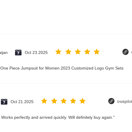
ijan
Oct 23.2025
ry One Piece Jumpsuit for Women 2023 Customized Logo Gym Sets
Oct 21.2025
trustpil
Works perfectly and arrived quickly. Will definitely buy again."