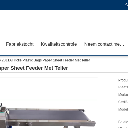
S
Fabriekstocht
Kwaliteitscontrole
Neem contact met ons op
 2011A Frictie Plastic Bags Paper Sheet Feeder Met Teller
aper Sheet Feeder Met Teller
Produc
Plaats
Merkn
Certif
Mode
Betal