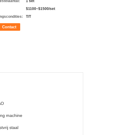
estelaantal:
1 set
$1100~$1500/set
ingscondities:
T/T
Contact
AO
ing machine
tvrij staal