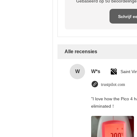
Gebaseerd op 50 beoordelingen
Schrijf e
recensi
Alle recensies
W
W*s
trustpilot.com
"I love how the Pico 4 h
eliminated！