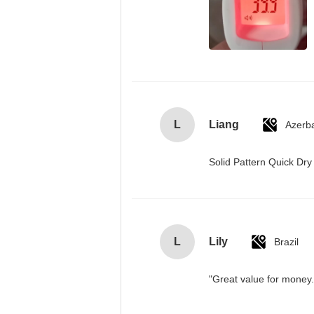
L
Liang
Azerba
Solid Pattern Quick D
L
Lily
Brazil
"Great value for money. 