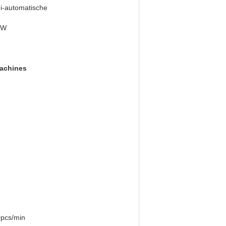
i-automatische
 W
achines
0pcs/min