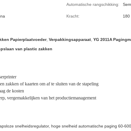
Automatische rangschikking:
Sem
ina
Kracht:
180
akken Papierplaatvoeder
,
Verpakkingsapparaat
,
YG 2011A Pagingm
pslaan van plastic zakken
serprinter
 zakken of kaarten om af te sluiten van de stapeling
laag de kosten
werp, vergemakkelijken van het productiemanagement
tapsloze snelheidsregulator, hoge snelheid automatische paging 60-60