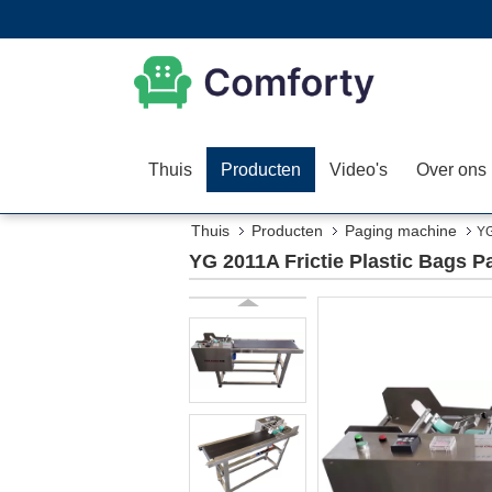
Thuis
Producten
Video's
Over ons
Thuis
Producten
Paging machine
YG
YG 2011A Frictie Plastic Bags P