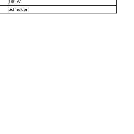
180 W
Schneider
.