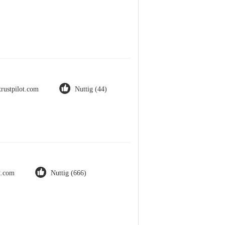
trustpilot.com
Nuttig (44)
ot.com
Nuttig (666)