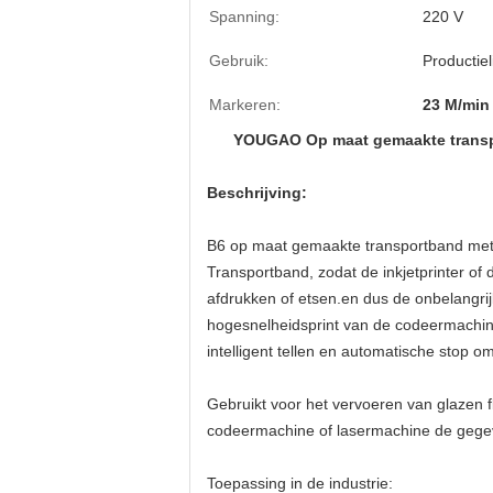
Spanning:
220 V
Gebruik:
Productiel
Markeren:
23 M/min
YOUGAO Op maat gemaakte transpo
Beschrijving:
B6 op maat gemaakte transportband met e
Transportband, zodat de inkjetprinter o
afdrukken of etsen.en dus de onbelangri
hogesnelheidsprint van de codeermachine 
intelligent tellen en automatische stop 
Gebruikt voor het vervoeren van glazen fl
codeermachine of lasermachine de gegeve
Toepassing in de industrie: