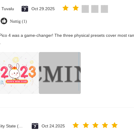
Tuvalu
Oct 29.2025
Nuttig (1)
Pico 4 was a game-changer! The three physical presets cover most rang
.
Vatican City State (Holy See)
Oct 24.2025