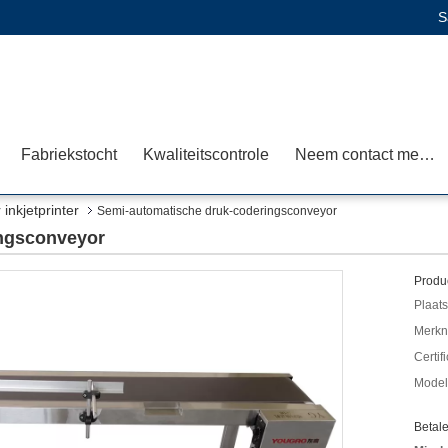
S
Fabriekstocht
Kwaliteitscontrole
Neem contact met ons op
inkjetprinter
Semi-automatische druk-coderingsconveyor
ingsconveyor
Produc
Plaats
Merkn
Certif
Mode
Betal