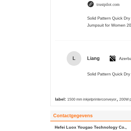
trustpilot.com
Solid Pattern Quick Dr
Jumpsuit for Women 
L
Liang
Azerba
Solid Pattern Quick D
,
label:
1500 mm inkjetprinterconveyor
200W p
Contactgegevens
Hefei Luox Yougao Technology Co.,