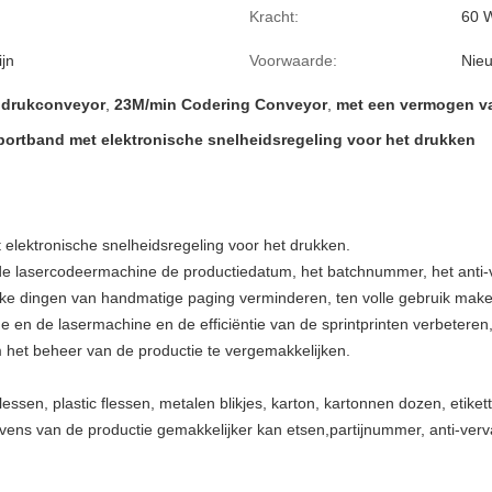
Kracht:
60 
ijn
Voorwaarde:
Nie
 drukconveyor
,
23M/min Codering Conveyor
,
met een vermogen va
rtband met elektronische snelheidsregeling voor het drukken
lektronische snelheidsregeling voor het drukken.
f de lasercodeermachine de productiedatum, het batchnummer, het anti-
jke dingen van handmatige paging verminderen, ten volle gebruik mak
en de lasermachine en de efficiëntie van de sprintprinten verbeteren,h
om het beheer van de productie te vergemakkelijken.
essen, plastic flessen, metalen blikjes, karton, kartonnen dozen, etiket
ns van de productie gemakkelijker kan etsen,partijnummer, anti-verv