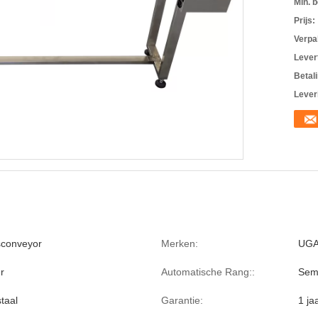
Min. b
Prijs:
Verpa
Levert
Betal
Lever
sconveyor
Merken:
UG
r
Automatische Rang::
Sem
staal
Garantie:
1 ja