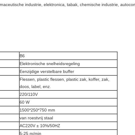
rmaceutische industrie, elektronica, tabak, chemische industrie, auto
B6
Elektronische snelheidsregeling
Eenzijdige verstelbare buffer
Flessen, plastic flessen, plastic zak, koffer, zak,
doos, label, enz.
220/110V
60 W
1500*250*750 mm
van roestvrij staal
AC220V ± 10%/50HZ
5-25 m/min