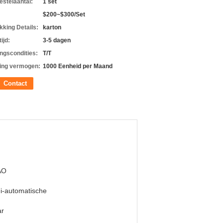
estelaantal:
1 set
$200~$300/Set
kking Details:
karton
ijd:
3-5 dagen
ingscondities:
T/T
ing vermogen:
1000 Eenheid per Maand
Contact
AO
i-automatische
ar