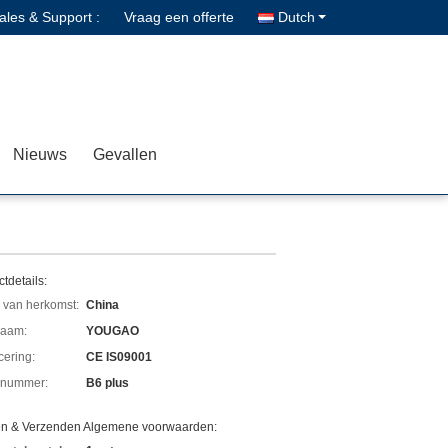
ales & Support :
Vraag een offerte
Dutch
Nieuws
Gevallen
tdetails:
 van herkomst:
China
aam:
YOUGAO
icering:
CE IS09001
lnummer:
B6 plus
en & Verzenden Algemene voorwaarden: