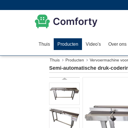
Thuis
Producten
Video's
Over ons
Thuis
Producten
Vervoermachine voor 
Semi-automatische druk-coder