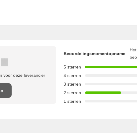
Het
Beoordelingsmomentopname
beo
5 sterren
 voor deze leverancier
4 sterren
3 sterren
en
2 sterren
1 sterren
e