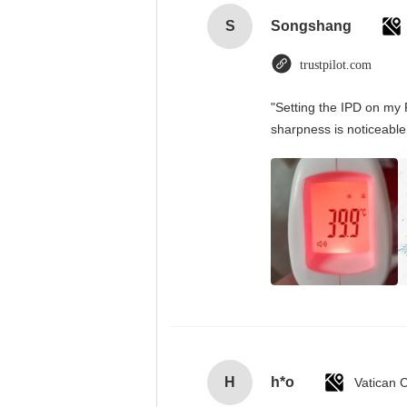
S
Songshang
trustpilot.com
"Setting the IPD on my 
sharpness is noticeable
H
h*o