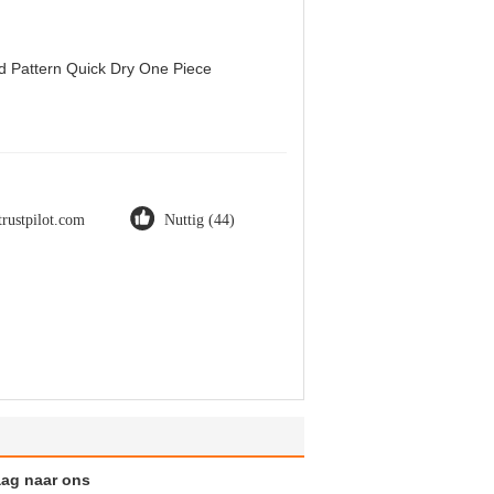
d Pattern Quick Dry One Piece
trustpilot.com
Nuttig (44)
aag naar ons