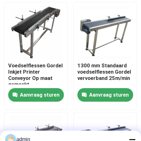
Over ons
Fabriekstocht
Kwaliteitscontrole
Voedselflessen Gordel
1300 mm Standaard
Inkjet Printer
voedselflessen Gordel
Neem contact met ons op
Conveyor Op maat
vervoerband 25m/min
gemaakt
Aanvraag sturen
Aanvraag sturen
Nieuws
Gevallen
Vraag een offerte
admin