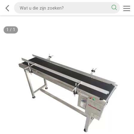
1
/
1