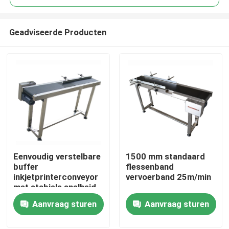
Geadviseerde Producten
Eenvoudig verstelbare
1500 mm standaard
Thuis
buffer
flessenband
inkjetprinterconveyor
vervoerband 25m/min
met stabiele snelheid
Producten
Aanvraag sturen
Aanvraag sturen
Video's