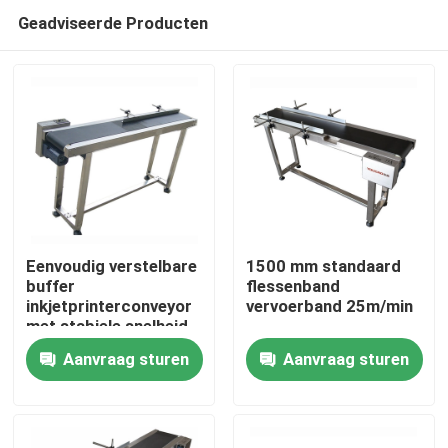
Geadviseerde Producten
Eenvoudig verstelbare
1500 mm standaard
buffer
flessenband
inkjetprinterconveyor
vervoerband 25m/min
Thuis
met stabiele snelheid
Aanvraag sturen
Aanvraag sturen
Producten
Video's