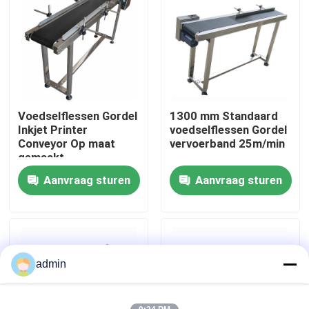
Over ons
Fabriekstocht
Voedselflessen Gordel
1300 mm Standaard
Kwaliteitscontrole
Inkjet Printer
voedselflessen Gordel
Conveyor Op maat
vervoerband 25m/min
gemaakt
Neem contact met ons op
Aanvraag sturen
Aanvraag sturen
Nieuws
Gevallen
admin
Vraag een offerte