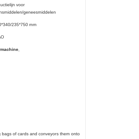
uctielijn voor
ensmiddelen/geneesmiddelen
0*340/235*750 mm
AO
rmachine
,
ng bags of cards and conveyors them onto