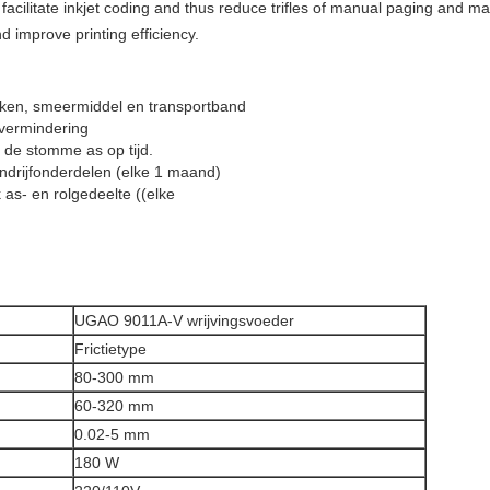
 facilitate inkjet coding and thus reduce trifles of manual paging and ma
 improve printing efficiency.
maken, smeermiddel en transportband
 vermindering
de stomme as op tijd.
ndrijfonderdelen (elke 1 maand)
as- en rolgedeelte ((elke
UGAO 9011A-V wrijvingsvoeder
Frictietype
80-300 mm
60-320 mm
0.02-5 mm
180 W