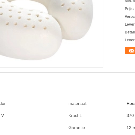
Min. b
Prijs:
Verpa
Levert
Betal
Lever
der
materiaal:
Roes
 V
Kracht:
370
Garantie:
12 