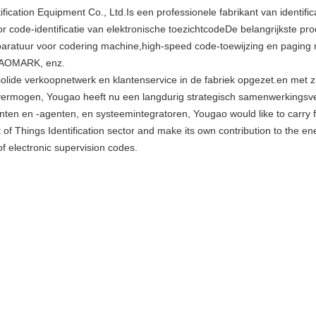
ification Equipment Co., Ltd.Is een professionele fabrikant van identifi
or code-identificatie van elektronische toezichtcodeDe belangrijkste pr
pparatuur voor codering machine,high-speed code-toewijzing en paging 
UGAOMARK, enz.
solide verkoopnetwerk en klantenservice in de fabriek opgezet.en met 
ievermogen, Yougao heeft nu een langdurig strategisch samenwerkingsv
en en -agenten, en systeemintegratoren, Yougao would like to carry for
t of Things Identification sector and make its own contribution to the 
f electronic supervision codes.