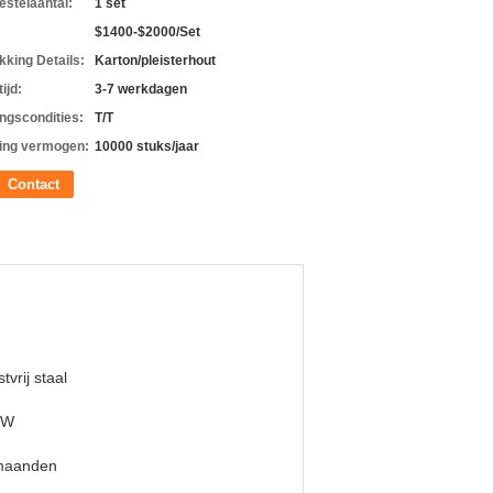
estelaantal:
1 set
$1400-$2000/Set
kking Details:
Karton/pleisterhout
ijd:
3-7 werkdagen
ingscondities:
T/T
ing vermogen:
10000 stuks/jaar
Contact
tvrij staal
 W
maanden