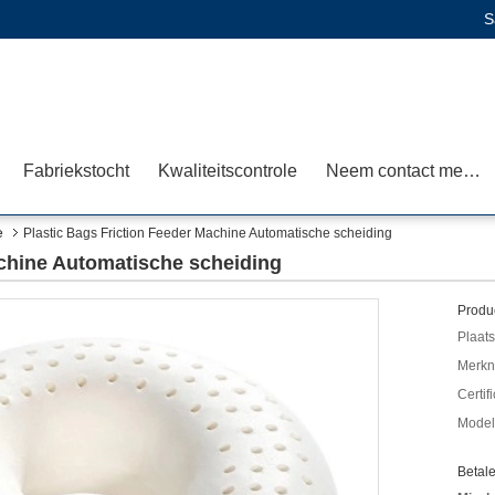
S
Fabriekstocht
Kwaliteitscontrole
Neem contact met ons op
e
Plastic Bags Friction Feeder Machine Automatische scheiding
achine Automatische scheiding
Produc
Plaats
Merkn
Certif
Mode
Betal