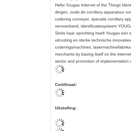
Hefei Yougao Internet of the Things Ident
dingen, zoals de corollary-apparatuur vo
codering conveyor, speciale corollary a
vervoerband, identificatiesysteem YO
Sinds haar oprichting heeft Yougao een 
uitrusting en sterke technische innovat
coderingsmachines, lasermachinefabrikant
merchants by basing itself on the interne
sector and promotion of implementation o
Certificaat:
Uitstelling: