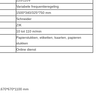
220/110V
Variabele frequentieregeling
1500*340/325*750 mm
Schneider
ZIK
10 tot 110 m/min
Papierstukken, etiketten, kaarten, papieren
stukken
Online dienst
 1670*670*1100 mm