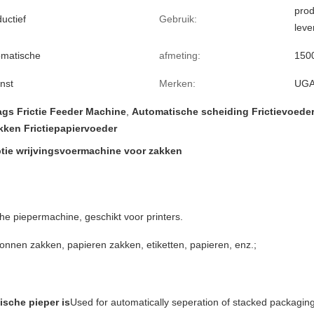
prod
uctief
Gebruik:
lev
omatische
afmeting:
150
nst
Merken:
UG
ags Frictie Feeder Machine
,
Automatische scheiding Frictievoede
kken Frictiepapiervoeder
ie wrijvingsvoermachine voor zakken
 piepermachine, geschikt voor printers.
onnen zakken, papieren zakken, etiketten, papieren, enz.;
sche pieper is
Used for automatically seperation of stacked packagi