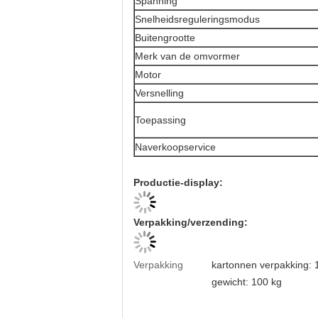
Spanning
Snelheidsreguleringsmodus
Buitengrootte
Merk van de omvormer
Motor
Versnelling
Toepassing
Naverkoopservice
Productie-display:
Verpakking/verzending:
Verpakking
kartonnen verpakking:
gewicht: 100 kg