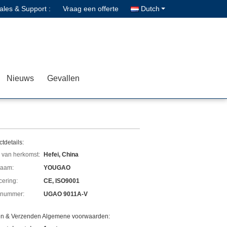
ales & Support :
Vraag een offerte
Dutch
Nieuws
Gevallen
tdetails:
 van herkomst:
Hefei, China
aam:
YOUGAO
icering:
CE, ISO9001
lnummer:
UGAO 9011A-V
en & Verzenden Algemene voorwaarden: