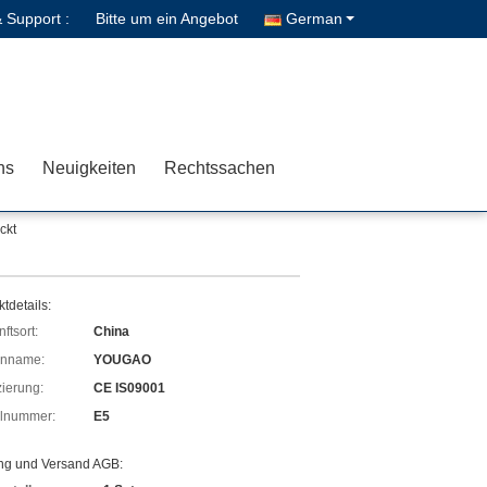
& Support :
Bitte um ein Angebot
German
ns
Neuigkeiten
Rechtssachen
ckt
tdetails:
ftsort:
China
enname:
YOUGAO
izierung:
CE IS09001
lnummer:
E5
ng und Versand AGB: