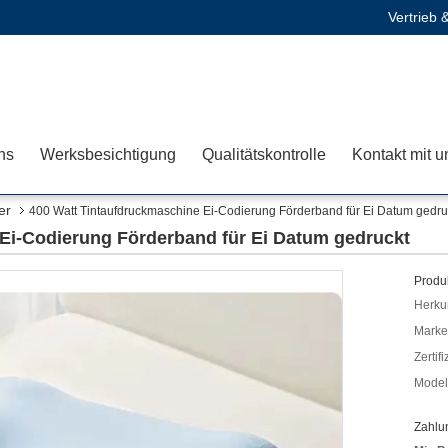
Vertrieb 
ns
Werksbesichtigung
Qualitätskontrolle
Kontakt mit u
er
400 Watt Tintaufdruckmaschine Ei-Codierung Förderband für Ei Datum gedru
Ei-Codierung Förderband für Ei Datum gedruckt
Produk
Herkun
Mark
Zertif
Model
Zahlu