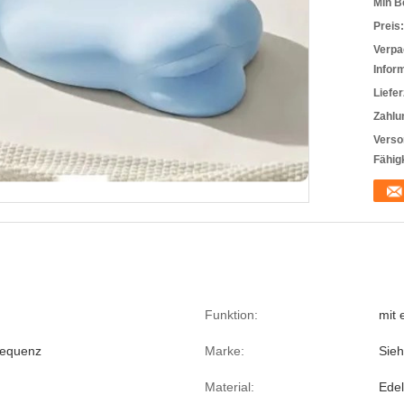
Min B
Preis:
Verpa
Infor
Liefer
Zahlu
Verso
Fähigk
Funktion:
mit 
requenz
Marke:
Sie
Material:
Edel