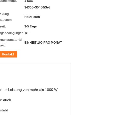
estellmenge:
1 Satz
$4300~$5400/Set
ckung
Holzkisten
mationen:
zeit:
3-5 Tage
ngsbedingungen:
T/T
rgungsmaterial-
EINHEIT 100 PRO MONAT
eit:
Kontakt
einer Leistung von mehr als 1000 W
he auch
stahl