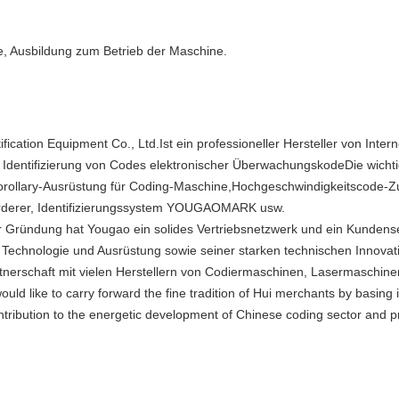
ne, Ausbildung zum Betrieb der Maschine.
fication Equipment Co., Ltd.Ist ein professioneller Hersteller von Inter
ie Identifizierung von Codes elektronischer ÜberwachungskodeDie wich
orollary-Ausrüstung für Coding-Maschine,Hochgeschwindigkeitscode-Z
rderer, Identifizierungssystem YOUGAOMARK usw.
er Gründung hat Yougao ein solides Vertriebsnetzwerk und ein Kundens
en Technologie und Ausrüstung sowie seiner starken technischen Innovati
rtnerschaft mit vielen Herstellern von Codiermaschinen, Lasermaschin
d like to carry forward the fine tradition of Hui merchants by basing it
ontribution to the energetic development of Chinese coding sector and p