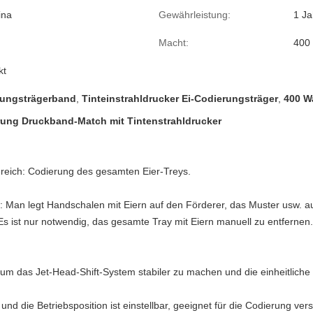
ina
Gewährleistung:
1 Ja
Macht:
400
kt
rungsträgerband
,
Tinteinstrahldrucker Ei-Codierungsträger
,
400 W
ng Druckband-Match mit Tintenstrahldrucker
eich: Codierung des gesamten Eier-Treys.
Man legt Handschalen mit Eiern auf den Förderer, das Muster usw. au
 ist nur notwendig, das gesamte Tray mit Eiern manuell zu entfernen.
, um das Jet-Head-Shift-System stabiler zu machen und die einheitlic
 und die Betriebsposition ist einstellbar, geeignet für die Codierung ve