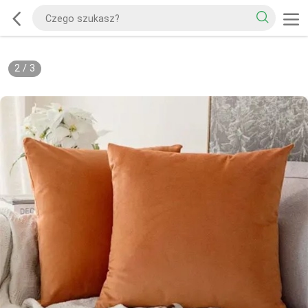
2
/
3