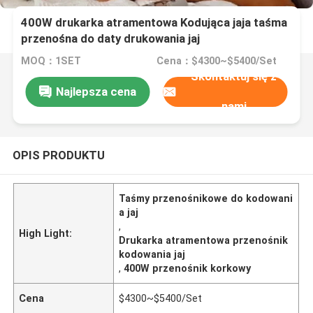
400W drukarka atramentowa Kodująca jaja taśma
przenośna do daty drukowania jaj
MOQ：1SET
Cena：$4300~$5400/Set
Skontaktuj się z
Najlepsza cena
nami
OPIS PRODUKTU
Taśmy przenośnikowe do kodowani
a jaj
,
High Light:
Drukarka atramentowa przenośnik
kodowania jaj
,
400W przenośnik korkowy
Cena
$4300~$5400/Set