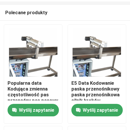
Polecane produkty
Popularna data
E5 Data Kodowanie
Kodująca zmienna
paska przenośnikowy
Do domu
częstotliwość pas
paska przenośnikowa
przenośny pas pasowy
silnik kroków
napędzany silnikiem
napędzany
Wyślij zapytanie
Wyślij zapytanie
Produkty
częstotliwością
zmienną
Filmy