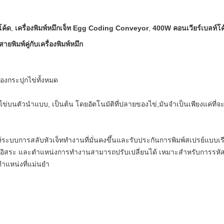
โค้ด
,
เครื่องพิมพ์หมึกเจ็ท Egg Coding Conveyor
,
400W คอนเวียร์เบลท์โค
พิมพ์คู่กับเครื่องพิมพ์หมึก
งกระปุกไข่ทั้งหมด
่บนตัวนําแบบ, เป็นต้น โดยอัตโนมัติที่ปลายของไข่,มันจําเป็นเพียงแค่ที่จ
าให้ระบบการสลับหัวเจ็ททํางานที่มั่นคงขึ้นและรับประกันการพิมพ์สเปรย์แบบ
อิสระ และตําแหน่งการทํางานสามารถปรับเปลี่ยนได้ เหมาะสําหรับการรหัส
าแหน่งที่แม่นยํา