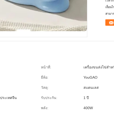
เวลาก
เงื่อน
สามาร
หน้าที่:
เครื่องขนส่งไข่สําห
ยี่ห้อ:
YouGAO
วัสดุ:
สแตนเลส
ประเทศจีน
รับประกัน:
1 ปี
พลัง:
400W