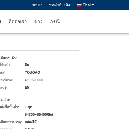
ขาย :
ขอคําอ้างอิง
Thai
พ
ติดต่อเรา
ข่าว
กรณี
อียดสินค้า:
่กำเนิด:
จีน
รนด์:
YOUGAO
การรับรอง:
CE IS09001
ขรุ่น:
E5
ะเงิน:
่งซื้อขั้นต่ำ:
1 ชุด
$4300~$5400/Set
เอียดการบรรจุ:
กล่องไม้