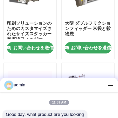
わたしたち に つい て
印刷ソリューションの
大型 ダブルフリクショ
ためのカスタマイズさ
ンフィッダー 米袋と穀
工場 ツアー
れたサイズスタッカー
物袋
摩擦紙フィッダー
お問い合わせを送信
お問い合わせを送信
品質管理
連絡 ください
ニュース
admin
事件
11:59 AM
Good day, what product are you looking 
引金 を 求め て ください
電子変数周波数摩擦フ
ステップレススピード