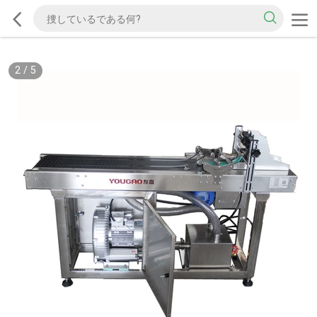
2
/
5