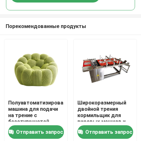
Порекомендованные продукты
Домой
Полуавтоматизированная
Широкоразмерный
машина для подачи
двойной трения
на трение с
кормильщик для
Продукты
безступенчатой
рисовых мешков и
скоростью
зерновых мешков в
Отправить запрос
Отправить запрос
больших размерах
Видеозаписи