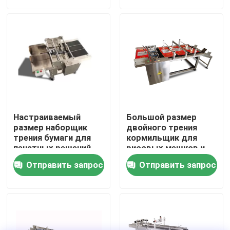
О нас
Экскурсия по заводу
Контроль качества
Настраиваемый
Большой размер
Свяжитесь с нами
размер наборщик
двойного трения
трения бумаги для
кормильщик для
печатных решений
рисовых мешков и
зерновых мешков
Новости
Отправить запрос
Отправить запрос
Случаи
Запросите цитату