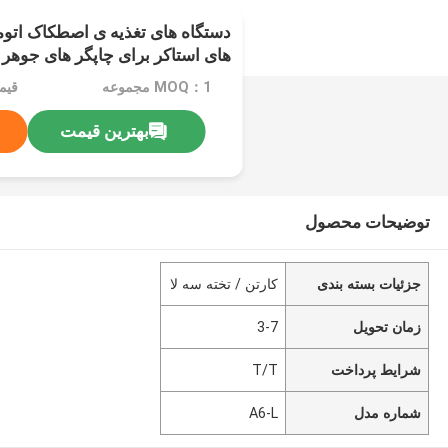
های استاکر برای چاپگر های جوهر 
MOQ：1 مجموعه
قیمت：$0
بهترین قیمت
توضیحات محصول
جزئیات بسته بندی
کارتن / تخته سه لا
زمان تحویل
3-7
شرایط پرداخت
T/T
شماره مدل
A6-L