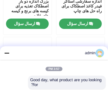
اندازه سفارشی استاکر
بزرگ اندازه دو بار
فیدر کاغذ اصطکاک برای
اصطکاک تغذیه برای
راه حل های چاپ
کیسه های برنج و کیسه
درباره ما
های غلات
ارسال سؤال
ارسال سؤال
تور کارخانه
کنترل کیفیت
admin
با ما تماس بگیرید
3:57 PM
اخبار
Good day, what product are you looking 
for?
دستگاه تغذیه فرکانس
سرعت بدون گام CIJ
پرونده ها
متغیر الکترونیک برای
ماشین تغذیه اصطکاک
چاپگر جوهرافشان
براکت نیمه اتوماتیک
کدگذاری
درخواست نقل قول
ارسال سؤال
ارسال سؤال