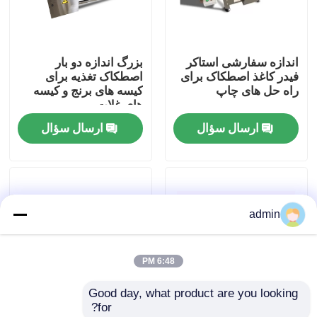
درباره ما
اندازه سفارشی استاکر
بزرگ اندازه دو بار
فیدر کاغذ اصطکاک برای
اصطکاک تغذیه برای
تور کارخانه
راه حل های چاپ
کیسه های برنج و کیسه
های غلات
ارسال سؤال
ارسال سؤال
کنترل کیفیت
با ما تماس بگیرید
admin
اخبار
6:48 PM
پرونده ها
Good day, what product are you looking 
for?
درخواست نقل قول
دستگاه تغذیه فرکانس
سرعت بدون گام CIJ