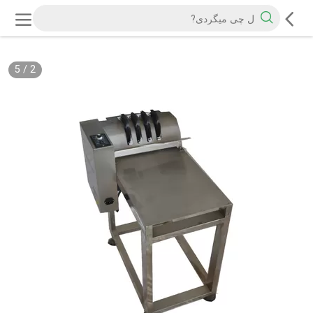
5
/
2