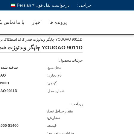
حراجی :
درخواست نقل قول
Persian
پرونده ها
اخبار
با ما تماس بگ
YOUGAO 9011D چاپگر ویدئوژت فیدر کاغذ اصطکاک برای کارتون کاغذ پلاستیک
YOUGAO 9011D چاپگر ویدئوژت فیدر کاغذ اصطکاک برای کارتون کاغذ پلاستیک
جزئیات محصول:
محل منبع:
ساخته شده د
نام تجاری:
GAO
گواهی:
09001
شماره مدل:
AO 9011D
پرداخت:
مقدار حداقل تعداد
سفارش:
قیمت:
$1400-$2000/Set
جزئیات بسته بندی: