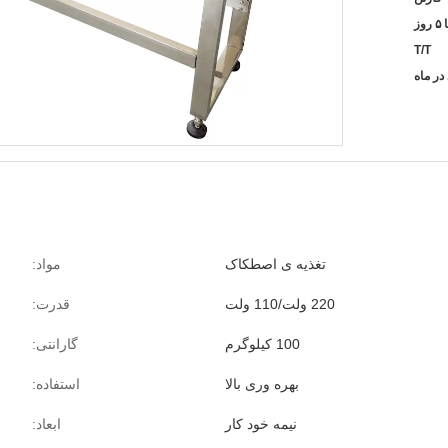
T/T
تغذیه ی اصطکاک
مواد:
220 ولت/110 ولت
قدرت:
100 کیلوگرم
گارانتی:
بهره وری بالا
استفاده:
نیمه خود کار
ابعاد: