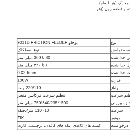
نوع
یوجاو 9011D FRICTION FEEDER
حه نمایش
نوع اصطکاک
 جدا شده
80 تا 300 میلی متر
 جدا شده
۶۰ تا ۳۲۰ میلی متر
 جدا شده
0.02-5mm
قدرت
180W
ولتاژ
220/110 ولت
ظیم سرعت
تنظیم سرعت فرکانس متغیر
دازه بیرونی
1500*340/235*750 میلی متر
سرعت
10- 110 متر/دقیقه
موتور
ZIK
درخواست
کیسه های کاغذی، تکه های کاغذی، برچسب، کارت