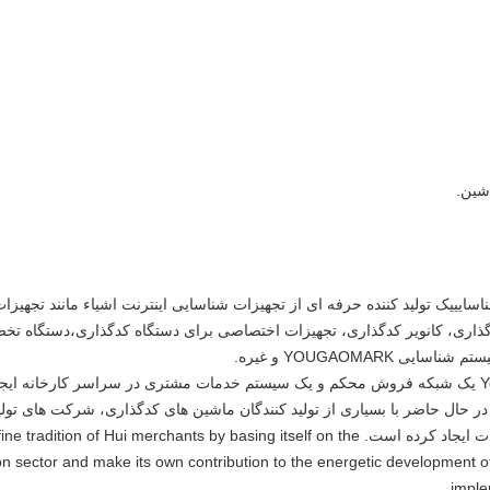
شین.
سایییک تولید کننده حرفه ای از تجهیزات شناسایی اینترنت اشیاء مانند تجهی
اری، کانویر کدگذاری، تجهیزات اختصاصی برای دستگاه کدگذاری،دستگاه تخص
YOUGAOMAR و غیره.
برای بیش از یک دهه از زمان تاسیس، Yougao یک شبکه فروش محکم و یک سیستم خدمات مشتری در سراسر ک
یشرفته و توانایی نوآوری فنی قوی، Yougao در حال حاضر با بسیاری از تولید کنندگان ماشین های کدگذاری،
سازان سیستم همکاری استراتژیک طولانی مدت ایجاد کرده است. chants by basing itself on the
tion sector and make its own contribution to the energetic development
imple