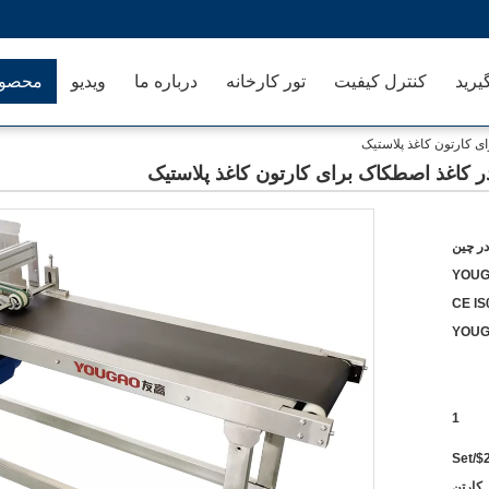
یرید
کنترل کیفیت
تور کارخانه
درباره ما
ویدیو
محصول
ر چین
YOU
CE IS
YOUG
1
کارتن