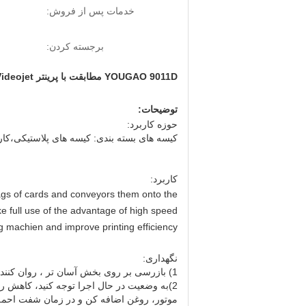
خدمات پس از فروش:
برجسته کردن:
YOUGAO 9011D مطابقت با پرینتر Videojet فیدر اصطکاک برای کارتون / کاغذ / پلاستیک
توضیحات:
حوزه کاربرد:
کیسه های بسته بندی: کیسه های پلاستیکی،کا
کاربرد:
gs of cards and conveyors them onto the
ke full use of the advantage of high speed
ng machien and improve printing efficiency.
نگهداری:
1) بازرسی بر روی بخش آسان تر ، روان کننده و ناقل
2)به وضعیت در حال اجرا توجه کنید، کاهش را رد کنید
موتور، روغن اضافه کن و در زمان شفت اح