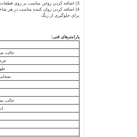
3) اضافه کردن روغن مناسب بر روی قطعات محرک (هر 1 ماه)
4) اضافه کردن روان کننده مناسب در هر شاخه و قطعه رول ((هر
برای جلوگیری از زنگ
پارامترهای فنی:
حالت صف
عرض
طول
ضخامت
حالت تن
ان