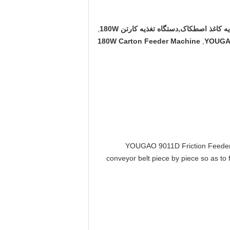
,
180W Carton Feeder Machine
,
YOUGAO
YOUGAO 9011D Friction Feeder M
conveyor belt piece by piece so as to 