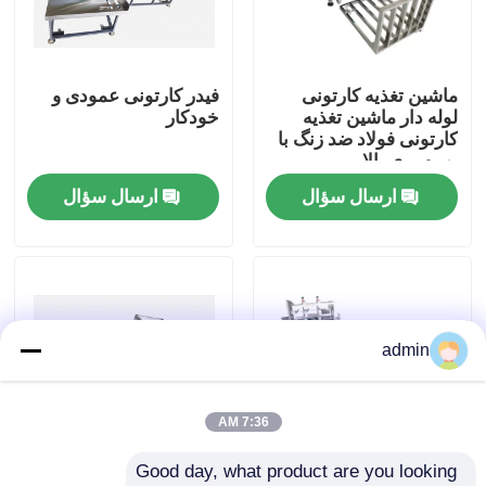
درباره ما
ماشین تغذیه کارتونی
فیدر کارتونی عمودی و
لوله دار ماشین تغذیه
خودکار
تور کارخانه
کارتونی فولاد ضد زنگ با
بهره وری بالا
ارسال سؤال
ارسال سؤال
کنترل کیفیت
با ما تماس بگیرید
اخبار
admin
پرونده ها
7:36 AM
Good day, what product are you looking 
درخواست نقل قول
دستگاه تغذیه پرینتر
دستگاه گیرنده اتوماتیک