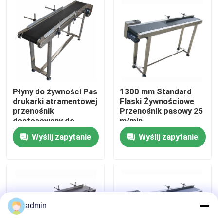
O nas
Wycieczka po fabryce
Kontrola jakości
Płyny do żywności Pas
1300 mm Standard
drukarki atramentowej
Flaski Żywnościowe
przenośnik
Przenośnik pasowy 25
Skontaktuj się z nami
dostosowany do
m/min
potrzeb
Wyślij zapytanie
Wyślij zapytanie
Nowości
Sprawy
admin
Poproś o wycenę