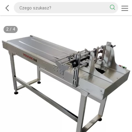
2
/
4