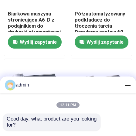
Biurkowa maszyna
Półzautomatyzowany
O nas
stronicująca A6-D z
podkładacz do
podajnikiem do
tłoczenia tarcia
drukarki atramentowej
Popularny zestaw 60-
Wycieczka po fabryce
i laserowej
600 sztuk/min
Wyślij zapytanie
Wyślij zapytanie
Kontrola jakości
Skontaktuj się z nami
admin
Nowości
12:11 PM
Sprawy
Good day, what product are you looking 
Zwrotne koło typu
Adsorpcja wentylatora
for?
zmiennej
Automatyczna
częstotliwości Paging
Maszyna do wypisania
Poproś o wycenę