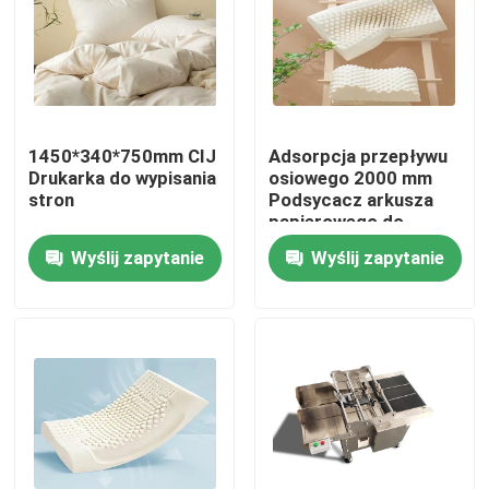
1450*340*750mm CIJ
Adsorpcja przepływu
Drukarka do wypisania
osiowego 2000 mm
stron
Podsycacz arkusza
papierowego do
plastikowych toreb
Wyślij zapytanie
Wyślij zapytanie
Do domu
Produkty
Filmy