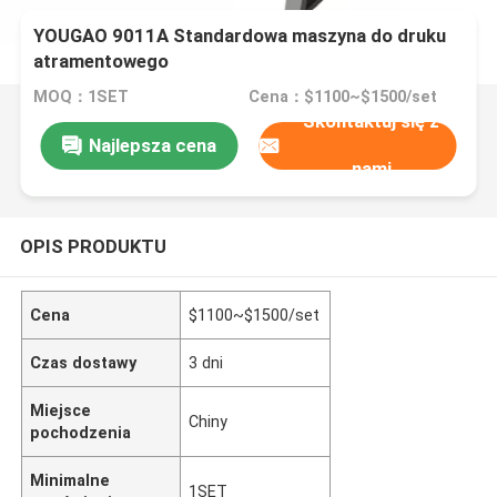
YOUGAO 9011A Standardowa maszyna do druku
atramentowego
MOQ：1SET
Cena：$1100~$1500/set
Skontaktuj się z
Najlepsza cena
nami
OPIS PRODUKTU
Cena
$1100~$1500/set
Czas dostawy
3 dni
Miejsce
Chiny
pochodzenia
Minimalne
1SET