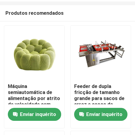
Produtos recomendados
Máquina
Feeder de dupla
semiautomática de
fricção de tamanho
Para casa
alimentação por atrito
grande para sacos de
de velocidade sem
arroz e sacos de
passo com suporte
cereais de tamanho
Enviar inquérito
Enviar inquérito
Produtos
CIJ
grande
Vídeos