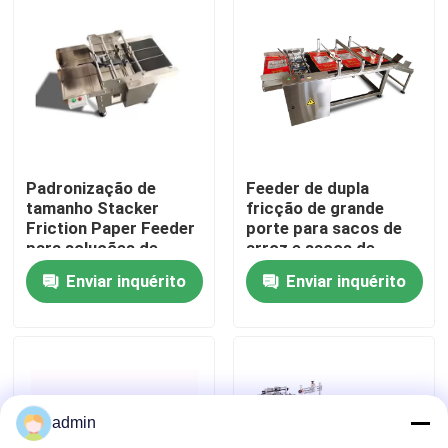
Sobre nós
Visita à fábrica
Controle de qualidade
Padronização de
Feeder de dupla
tamanho Stacker
fricção de grande
Friction Paper Feeder
porte para sacos de
Contacte-nos
para soluções de
arroz e sacos de
impressão
cereais
Enviar inquérito
Enviar inquérito
Notícias
Casos
admin
Solicite um orçamento