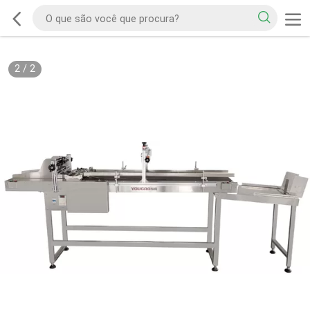
2
/
2