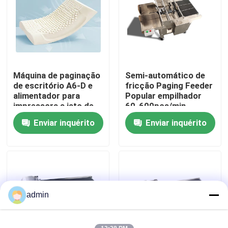
Sobre nós
Visita à fábrica
Máquina de paginação
Semi-automático de
de escritório A6-D e
fricção Paging Feeder
Controle de qualidade
alimentador para
Popular empilhador
impressora a jato de
60-600pcs/min
tinta e máquina a laser
Enviar inquérito
Enviar inquérito
Contacte-nos
Notícias
Casos
admin
Solicite um orçamento