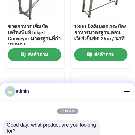
เกี่ยวกับเรา
ขวดอาหาร เข็มขัด
1300 มิลลิเมตร กระป๋อง
เครื่องพิมพ์ Inkjet
อาหารมาตรฐาน คอน
ทัวร์โรงงาน
Conveyor มาตรฐานที่กํา
เวียร์เข็มขัด 25m / นาที
หนดเอง
ส่งคำถาม
ส่งคำถาม
การควบคุมคุณภาพ
ติดต่อเรา
admin
ข่าว
9:39 AM
กรณี
Good day, what product are you looking 
for?
ขอคําอ้างอิง
คอนเวียร์เครื่องพิมพ์หมึก
สายขนส่งรหัสเข็มขัด