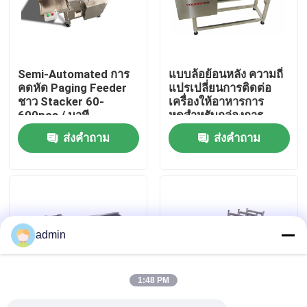
เกี่ยวกับเรา
Semi-Automated การ
แบบล้อย้อนหลัง ความถี่
ทัวร์โรงงาน
คดหัด Paging Feeder
แปรเปลี่ยนการติดต่อ
ชาว Stacker 60-
เครื่องให้อาหารการ
600pcs / นาที
หดสําหรับกล่องการ
การควบคุมคุณภาพ
แพทย์
ส่งคำถาม
ส่งคำถาม
ติดต่อเรา
ข่าว
admin
กรณี
1:48 PM
ขอคําอ้างอิง