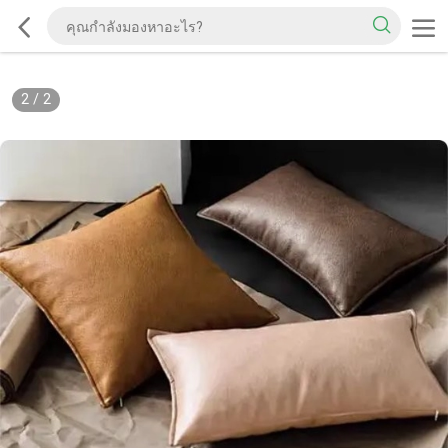
2
/
2