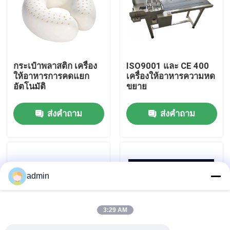
เกี่ยวกับเรา
ทัวร์โรงงาน
กระเป๋าพลาสติก เครื่อง
ISO9001 และ CE 400
ให้อาหารการคดแยก
เครื่องให้อาหารความหด
อัตโนมัติ
ขยาย
การควบคุมคุณภาพ
ส่งคำถาม
ส่งคำถาม
ติดต่อเรา
ข่าว
admin
กรณี
3:29 AM
ขอคําอ้างอิง