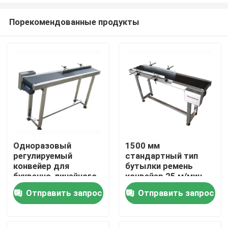
Порекомендованные продукты
Одноразовый
1500 мм
регулируемый
стандартный тип
Домой
конвейер для
бутылки ремень
буквенно-линейного
конвейер 25 м/мин
принтера с
Отправить запрос
Отправить запрос
Продукты
стабильной
скоростью
Видеозаписи