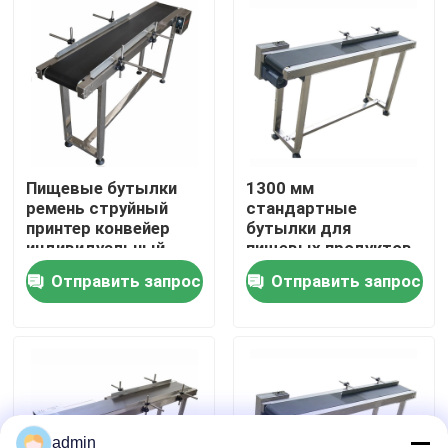
О нас
Экскурсия по заводу
Контроль качества
Пищевые бутылки
1300 мм
ремень струйный
стандартные
принтер конвейер
бутылки для
Свяжитесь с нами
индивидуальный
пищевых продуктов
стандарт
ремень конвейер 25
Отправить запрос
Отправить запрос
м/мин
Новости
Случаи
Запросите цитату
admin