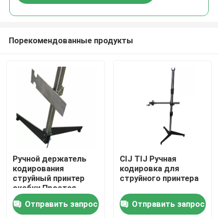
Порекомендованные продукты
Домой
Ручной держатель
CIJ TIJ Ручная
кодирования
кодировка для
струйный принтер
струйного принтера
Продукты
скобки Простая
работа
Отправить запрос
Отправить запрос
Видеозаписи