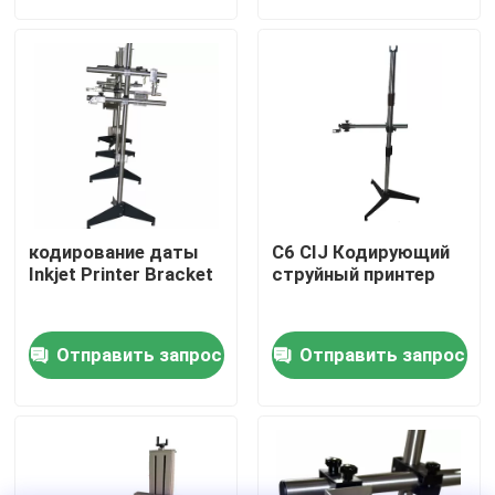
О нас
Экскурсия по заводу
Контроль качества
кодирование даты
C6 CIJ Кодирующий
Свяжитесь с нами
Inkjet Printer Bracket
струйный принтер
Новости
Отправить запрос
Отправить запрос
Случаи
Запросите цитату