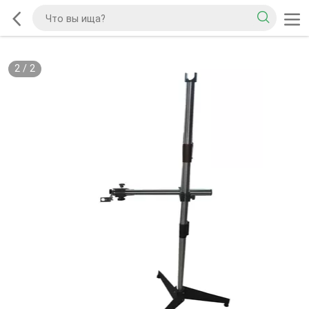
2
/
2